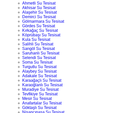
Ahmetli Su Tesisat
Akhisar Su Tesisat
Alaşehir Su Tesisat
Demirci Su Tesisat
Gölmarmara Su Tesisat
Gördes Su Tesisat
Kırkağaç Su Tesisat
Köprübaşı Su Tesisat
Kula Su Tesisat
Salihli Su Tesisat
Sarıgöl Su Tesisat
Saruhanlı Su Tesisat
Selendi Su Tesisat
Soma Su Tesisat
Turgutlu Su Tesisat
Alaybey Su Tesisat
Adakale Su Tesisat
Karaağaçlı Su Tesisat
Karaoğlanlı Su Tesisat
Muradiye Su Tesisat
Tevfikiye Su Tesisat
Mesir Su Tesisat
Anafartalar Su Tesisat
Göktaşlı Su Tesisat
Nişancıpaşa Su Tesisat