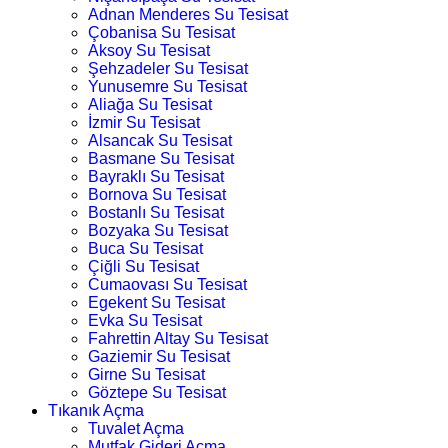
Adnan Menderes Su Tesisat
Çobanisa Su Tesisat
Aksoy Su Tesisat
Şehzadeler Su Tesisat
Yunusemre Su Tesisat
Aliağa Su Tesisat
İzmir Su Tesisat
Alsancak Su Tesisat
Basmane Su Tesisat
Bayraklı Su Tesisat
Bornova Su Tesisat
Bostanlı Su Tesisat
Bozyaka Su Tesisat
Buca Su Tesisat
Çiğli Su Tesisat
Cumaovası Su Tesisat
Egekent Su Tesisat
Evka Su Tesisat
Fahrettin Altay Su Tesisat
Gaziemir Su Tesisat
Girne Su Tesisat
Göztepe Su Tesisat
Tıkanık Açma
Tuvalet Açma
Mutfak Gideri Açma