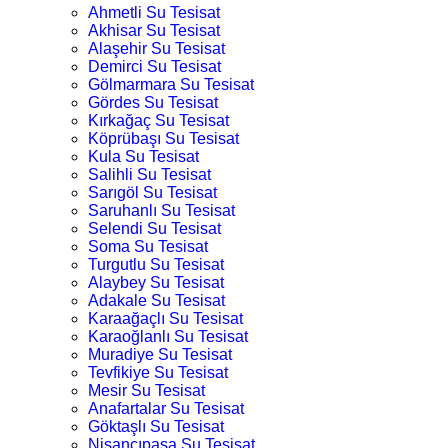
Ahmetli Su Tesisat
Akhisar Su Tesisat
Alaşehir Su Tesisat
Demirci Su Tesisat
Gölmarmara Su Tesisat
Gördes Su Tesisat
Kırkağaç Su Tesisat
Köprübaşı Su Tesisat
Kula Su Tesisat
Salihli Su Tesisat
Sarıgöl Su Tesisat
Saruhanlı Su Tesisat
Selendi Su Tesisat
Soma Su Tesisat
Turgutlu Su Tesisat
Alaybey Su Tesisat
Adakale Su Tesisat
Karaağaçlı Su Tesisat
Karaoğlanlı Su Tesisat
Muradiye Su Tesisat
Tevfikiye Su Tesisat
Mesir Su Tesisat
Anafartalar Su Tesisat
Göktaşlı Su Tesisat
Nişancıpaşa Su Tesisat