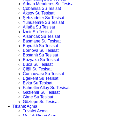
Adnan Menderes Su Tesisat
Çobanisa Su Tesisat
Aksoy Su Tesisat
Şehzadeler Su Tesisat
Yunusemre Su Tesisat
Aliağa Su Tesisat
İzmir Su Tesisat
Alsancak Su Tesisat
Basmane Su Tesisat
Bayraklı Su Tesisat
Bornova Su Tesisat
Bostanlı Su Tesisat
Bozyaka Su Tesisat
Buca Su Tesisat
Çiğli Su Tesisat
Cumaovası Su Tesisat
Egekent Su Tesisat
Evka Su Tesisat
Fahrettin Altay Su Tesisat
Gaziemir Su Tesisat
Girne Su Tesisat
Göztepe Su Tesisat
Tıkanık Açma
Tuvalet Açma
Mutfak Gideri Açma