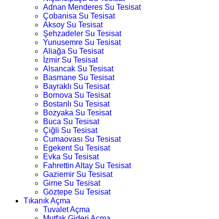
Adnan Menderes Su Tesisat
Çobanisa Su Tesisat
Aksoy Su Tesisat
Şehzadeler Su Tesisat
Yunusemre Su Tesisat
Aliağa Su Tesisat
İzmir Su Tesisat
Alsancak Su Tesisat
Basmane Su Tesisat
Bayraklı Su Tesisat
Bornova Su Tesisat
Bostanlı Su Tesisat
Bozyaka Su Tesisat
Buca Su Tesisat
Çiğli Su Tesisat
Cumaovası Su Tesisat
Egekent Su Tesisat
Evka Su Tesisat
Fahrettin Altay Su Tesisat
Gaziemir Su Tesisat
Girne Su Tesisat
Göztepe Su Tesisat
Tıkanık Açma
Tuvalet Açma
Mutfak Gideri Açma