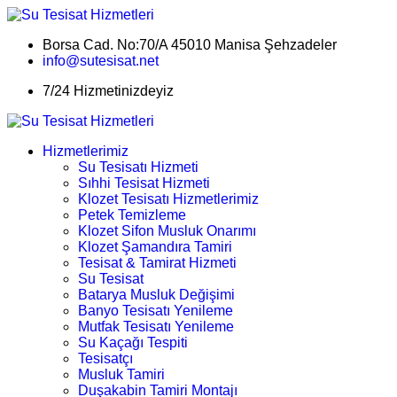
Borsa Cad. No:70/A 45010 Manisa Şehzadeler
info@sutesisat.net
7/24 Hizmetinizdeyiz
Hizmetlerimiz
Su Tesisatı Hizmeti
Sıhhi Tesisat Hizmeti
Klozet Tesisatı Hizmetlerimiz
Petek Temizleme
Klozet Sifon Musluk Onarımı
Klozet Şamandıra Tamiri
Tesisat & Tamirat Hizmeti
Su Tesisat
Batarya Musluk Değişimi
Banyo Tesisatı Yenileme
Mutfak Tesisatı Yenileme
Su Kaçağı Tespiti
Tesisatçı
Musluk Tamiri
Duşakabin Tamiri Montajı