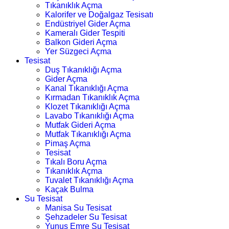
Tıkanıklık Açma
Kalorifer ve Doğalgaz Tesisatı
Endüstriyel Gider Açma
Kameralı Gider Tespiti
Balkon Gideri Açma
Yer Süzgeci Açma
Tesisat
Duş Tıkanıklığı Açma
Gider Açma
Kanal Tıkanıklığı Açma
Kırmadan Tıkanıklık Açma
Klozet Tıkanıklığı Açma
Lavabo Tıkanıklığı Açma
Mutfak Gideri Açma
Mutfak Tıkanıklığı Açma
Pimaş Açma
Tesisat
Tıkalı Boru Açma
Tıkanıklık Açma
Tuvalet Tıkanıklığı Açma
Kaçak Bulma
Su Tesisat
Manisa Su Tesisat
Şehzadeler Su Tesisat
Yunus Emre Su Tesisat