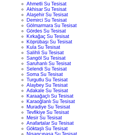
Ahmetli Su Tesisat
Akhisar Su Tesisat
Alaşehir Su Tesisat
Demirci Su Tesisat
Gölmarmara Su Tesisat
Gördes Su Tesisat
Kırkağaç Su Tesisat
Köprübaşı Su Tesisat
Kula Su Tesisat
Salihli Su Tesisat
Sarıgöl Su Tesisat
Saruhanlı Su Tesisat
Selendi Su Tesisat
Soma Su Tesisat
Turgutlu Su Tesisat
Alaybey Su Tesisat
Adakale Su Tesisat
Karaağaçlı Su Tesisat
Karaoğlanlı Su Tesisat
Muradiye Su Tesisat
Tevfikiye Su Tesisat
Mesir Su Tesisat
Anafartalar Su Tesisat
Göktaşlı Su Tesisat
Nişancıpaşa Su Tesisat