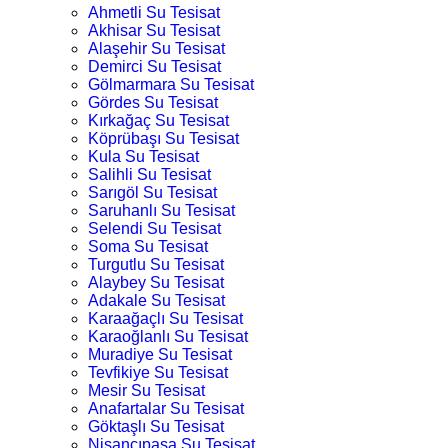
Ahmetli Su Tesisat
Akhisar Su Tesisat
Alaşehir Su Tesisat
Demirci Su Tesisat
Gölmarmara Su Tesisat
Gördes Su Tesisat
Kırkağaç Su Tesisat
Köprübaşı Su Tesisat
Kula Su Tesisat
Salihli Su Tesisat
Sarıgöl Su Tesisat
Saruhanlı Su Tesisat
Selendi Su Tesisat
Soma Su Tesisat
Turgutlu Su Tesisat
Alaybey Su Tesisat
Adakale Su Tesisat
Karaağaçlı Su Tesisat
Karaoğlanlı Su Tesisat
Muradiye Su Tesisat
Tevfikiye Su Tesisat
Mesir Su Tesisat
Anafartalar Su Tesisat
Göktaşlı Su Tesisat
Nişancıpaşa Su Tesisat