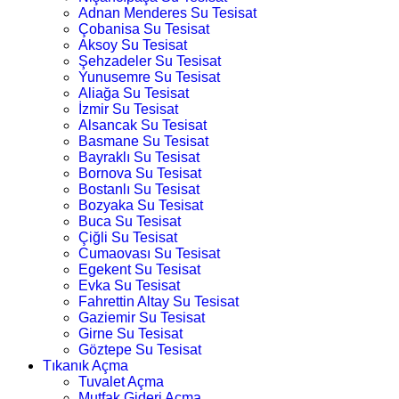
Adnan Menderes Su Tesisat
Çobanisa Su Tesisat
Aksoy Su Tesisat
Şehzadeler Su Tesisat
Yunusemre Su Tesisat
Aliağa Su Tesisat
İzmir Su Tesisat
Alsancak Su Tesisat
Basmane Su Tesisat
Bayraklı Su Tesisat
Bornova Su Tesisat
Bostanlı Su Tesisat
Bozyaka Su Tesisat
Buca Su Tesisat
Çiğli Su Tesisat
Cumaovası Su Tesisat
Egekent Su Tesisat
Evka Su Tesisat
Fahrettin Altay Su Tesisat
Gaziemir Su Tesisat
Girne Su Tesisat
Göztepe Su Tesisat
Tıkanık Açma
Tuvalet Açma
Mutfak Gideri Açma