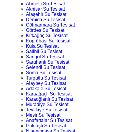
Ahmetli Su Tesisat
Akhisar Su Tesisat
Alaşehir Su Tesisat
Demirci Su Tesisat
Gölmarmara Su Tesisat
Gördes Su Tesisat
Kırkağaç Su Tesisat
Köprübaşı Su Tesisat
Kula Su Tesisat
Salihli Su Tesisat
Sarıgöl Su Tesisat
Saruhanlı Su Tesisat
Selendi Su Tesisat
Soma Su Tesisat
Turgutlu Su Tesisat
Alaybey Su Tesisat
Adakale Su Tesisat
Karaağaçlı Su Tesisat
Karaoğlanlı Su Tesisat
Muradiye Su Tesisat
Tevfikiye Su Tesisat
Mesir Su Tesisat
Anafartalar Su Tesisat
Göktaşlı Su Tesisat
Nişancıpaşa Su Tesisat