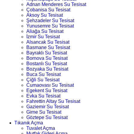
Adnan Menderes Su Tesisat
Çobanisa Su Tesisat
Aksoy Su Tesisat
Şehzadeler Su Tesisat
Yunusemre Su Tesisat
Aliağa Su Tesisat
İzmir Su Tesisat
Alsancak Su Tesisat
Basmane Su Tesisat
Bayraklı Su Tesisat
Bornova Su Tesisat
Bostanlı Su Tesisat
Bozyaka Su Tesisat
Buca Su Tesisat
Çiğli Su Tesisat
Cumaovası Su Tesisat
Egekent Su Tesisat
Evka Su Tesisat
Fahrettin Altay Su Tesisat
Gaziemir Su Tesisat
Girne Su Tesisat
Göztepe Su Tesisat
Tıkanık Açma
Tuvalet Açma
Mutfak Gideri Açma