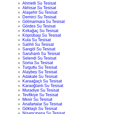
Ahmetli Su Tesisat
Akhisar Su Tesisat
Alaşehir Su Tesisat
Demirci Su Tesisat
Gölmarmara Su Tesisat
Gördes Su Tesisat
Kırkağaç Su Tesisat
Köprübaşı Su Tesisat
Kula Su Tesisat
Salihli Su Tesisat
Sarıgöl Su Tesisat
Saruhanlı Su Tesisat
Selendi Su Tesisat
Soma Su Tesisat
Turgutlu Su Tesisat
Alaybey Su Tesisat
Adakale Su Tesisat
Karaağaçlı Su Tesisat
Karaoğlanlı Su Tesisat
Muradiye Su Tesisat
Tevfikiye Su Tesisat
Mesir Su Tesisat
Anafartalar Su Tesisat
Göktaşlı Su Tesisat
Nişancıpaşa Su Tesisat