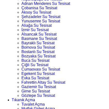
Adnan Menderes Su Tesisat
Çobanisa Su Tesisat
Aksoy Su Tesisat
Şehzadeler Su Tesisat
Yunusemre Su Tesisat
Aliağa Su Tesisat
İzmir Su Tesisat
Alsancak Su Tesisat
Basmane Su Tesisat
Bayraklı Su Tesisat
Bornova Su Tesisat
Bostanlı Su Tesisat
Bozyaka Su Tesisat
Buca Su Tesisat
Çiğli Su Tesisat
Cumaovası Su Tesisat
Egekent Su Tesisat
Evka Su Tesisat
Fahrettin Altay Su Tesisat
Gaziemir Su Tesisat
Girne Su Tesisat
Göztepe Su Tesisat
Tıkanık Açma
Tuvalet Açma
Mutfak Gideri Açma