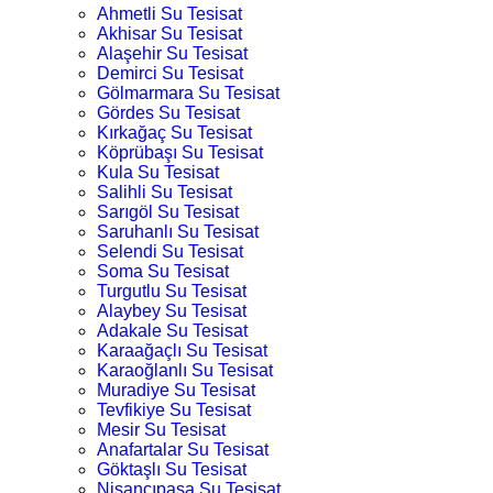
Ahmetli Su Tesisat
Akhisar Su Tesisat
Alaşehir Su Tesisat
Demirci Su Tesisat
Gölmarmara Su Tesisat
Gördes Su Tesisat
Kırkağaç Su Tesisat
Köprübaşı Su Tesisat
Kula Su Tesisat
Salihli Su Tesisat
Sarıgöl Su Tesisat
Saruhanlı Su Tesisat
Selendi Su Tesisat
Soma Su Tesisat
Turgutlu Su Tesisat
Alaybey Su Tesisat
Adakale Su Tesisat
Karaağaçlı Su Tesisat
Karaoğlanlı Su Tesisat
Muradiye Su Tesisat
Tevfikiye Su Tesisat
Mesir Su Tesisat
Anafartalar Su Tesisat
Göktaşlı Su Tesisat
Nişancıpaşa Su Tesisat