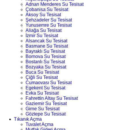
Adnan Menderes Su Tesisat
Çobanisa Su Tesisat
Aksoy Su Tesisat
Şehzadeler Su Tesisat
Yunusemre Su Tesisat
Aliağa Su Tesisat
İzmir Su Tesisat
Alsancak Su Tesisat
Basmane Su Tesisat
Bayraklı Su Tesisat
Bornova Su Tesisat
Bostanlı Su Tesisat
Bozyaka Su Tesisat
Buca Su Tesisat
Çiğli Su Tesisat
Cumaovası Su Tesisat
Egekent Su Tesisat
Evka Su Tesisat
Fahrettin Altay Su Tesisat
Gaziemir Su Tesisat
Girne Su Tesisat
Göztepe Su Tesisat
Tıkanık Açma
Tuvalet Açma
Mutfak Gideri Açma