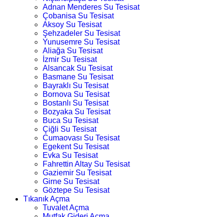
Adnan Menderes Su Tesisat
Çobanisa Su Tesisat
Aksoy Su Tesisat
Şehzadeler Su Tesisat
Yunusemre Su Tesisat
Aliağa Su Tesisat
İzmir Su Tesisat
Alsancak Su Tesisat
Basmane Su Tesisat
Bayraklı Su Tesisat
Bornova Su Tesisat
Bostanlı Su Tesisat
Bozyaka Su Tesisat
Buca Su Tesisat
Çiğli Su Tesisat
Cumaovası Su Tesisat
Egekent Su Tesisat
Evka Su Tesisat
Fahrettin Altay Su Tesisat
Gaziemir Su Tesisat
Girne Su Tesisat
Göztepe Su Tesisat
Tıkanık Açma
Tuvalet Açma
Mutfak Gideri Açma