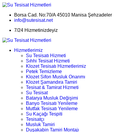
Borsa Cad. No:70/A 45010 Manisa Şehzadeler
info@sutesisat.net
7/24 Hizmetinizdeyiz
Hizmetlerimiz
Su Tesisatı Hizmeti
Sıhhi Tesisat Hizmeti
Klozet Tesisatı Hizmetlerimiz
Petek Temizleme
Klozet Sifon Musluk Onarımı
Klozet Şamandıra Tamiri
Tesisat & Tamirat Hizmeti
Su Tesisat
Batarya Musluk Değişimi
Banyo Tesisatı Yenileme
Mutfak Tesisatı Yenileme
Su Kaçağı Tespiti
Tesisatçı
Musluk Tamiri
Duşakabin Tamiri Montajı