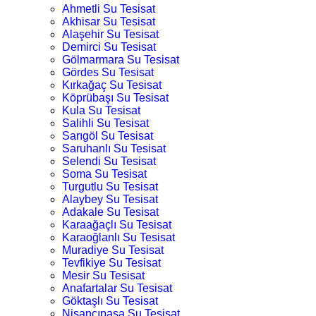
Ahmetli Su Tesisat
Akhisar Su Tesisat
Alaşehir Su Tesisat
Demirci Su Tesisat
Gölmarmara Su Tesisat
Gördes Su Tesisat
Kırkağaç Su Tesisat
Köprübaşı Su Tesisat
Kula Su Tesisat
Salihli Su Tesisat
Sarıgöl Su Tesisat
Saruhanlı Su Tesisat
Selendi Su Tesisat
Soma Su Tesisat
Turgutlu Su Tesisat
Alaybey Su Tesisat
Adakale Su Tesisat
Karaağaçlı Su Tesisat
Karaoğlanlı Su Tesisat
Muradiye Su Tesisat
Tevfikiye Su Tesisat
Mesir Su Tesisat
Anafartalar Su Tesisat
Göktaşlı Su Tesisat
Nişancıpaşa Su Tesisat