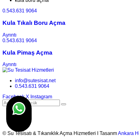
kula boru açma
0.543.631 9064
Kula Tıkalı Boru Açma
Ayrıntı
0.543.631 9064
Kula Pimaş Açma
Ayrıntı
info@sutesisat.net
0.543.631 9064
Facebook
X
Instagram
© Su Tesisatı & Tıkanıklık Açma Hizmetleri I Tasarım
Ankara H