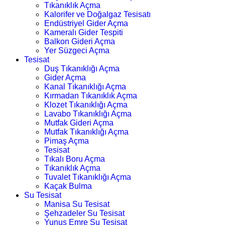
Tıkanıklık Açma
Kalorifer ve Doğalgaz Tesisatı
Endüstriyel Gider Açma
Kameralı Gider Tespiti
Balkon Gideri Açma
Yer Süzgeci Açma
Tesisat
Duş Tıkanıklığı Açma
Gider Açma
Kanal Tıkanıklığı Açma
Kırmadan Tıkanıklık Açma
Klozet Tıkanıklığı Açma
Lavabo Tıkanıklığı Açma
Mutfak Gideri Açma
Mutfak Tıkanıklığı Açma
Pimaş Açma
Tesisat
Tıkalı Boru Açma
Tıkanıklık Açma
Tuvalet Tıkanıklığı Açma
Kaçak Bulma
Su Tesisat
Manisa Su Tesisat
Şehzadeler Su Tesisat
Yunus Emre Su Tesisat