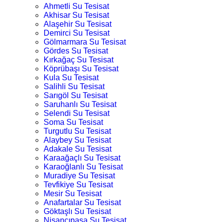
Ahmetli Su Tesisat
Akhisar Su Tesisat
Alaşehir Su Tesisat
Demirci Su Tesisat
Gölmarmara Su Tesisat
Gördes Su Tesisat
Kırkağaç Su Tesisat
Köprübaşı Su Tesisat
Kula Su Tesisat
Salihli Su Tesisat
Sarıgöl Su Tesisat
Saruhanlı Su Tesisat
Selendi Su Tesisat
Soma Su Tesisat
Turgutlu Su Tesisat
Alaybey Su Tesisat
Adakale Su Tesisat
Karaağaçlı Su Tesisat
Karaoğlanlı Su Tesisat
Muradiye Su Tesisat
Tevfikiye Su Tesisat
Mesir Su Tesisat
Anafartalar Su Tesisat
Göktaşlı Su Tesisat
Nişancıpaşa Su Tesisat