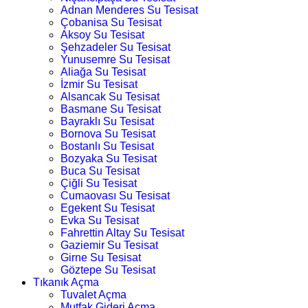
Adnan Menderes Su Tesisat
Çobanisa Su Tesisat
Aksoy Su Tesisat
Şehzadeler Su Tesisat
Yunusemre Su Tesisat
Aliağa Su Tesisat
İzmir Su Tesisat
Alsancak Su Tesisat
Basmane Su Tesisat
Bayraklı Su Tesisat
Bornova Su Tesisat
Bostanlı Su Tesisat
Bozyaka Su Tesisat
Buca Su Tesisat
Çiğli Su Tesisat
Cumaovası Su Tesisat
Egekent Su Tesisat
Evka Su Tesisat
Fahrettin Altay Su Tesisat
Gaziemir Su Tesisat
Girne Su Tesisat
Göztepe Su Tesisat
Tıkanık Açma
Tuvalet Açma
Mutfak Gideri Açma