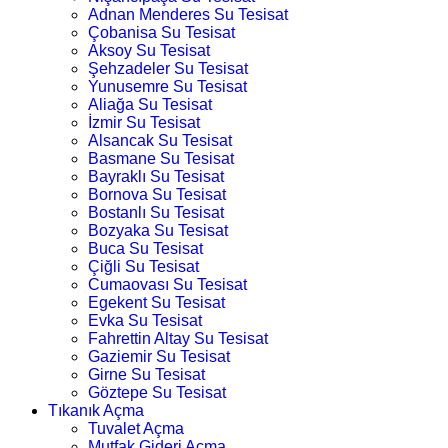
Adnan Menderes Su Tesisat
Çobanisa Su Tesisat
Aksoy Su Tesisat
Şehzadeler Su Tesisat
Yunusemre Su Tesisat
Aliağa Su Tesisat
İzmir Su Tesisat
Alsancak Su Tesisat
Basmane Su Tesisat
Bayraklı Su Tesisat
Bornova Su Tesisat
Bostanlı Su Tesisat
Bozyaka Su Tesisat
Buca Su Tesisat
Çiğli Su Tesisat
Cumaovası Su Tesisat
Egekent Su Tesisat
Evka Su Tesisat
Fahrettin Altay Su Tesisat
Gaziemir Su Tesisat
Girne Su Tesisat
Göztepe Su Tesisat
Tıkanık Açma
Tuvalet Açma
Mutfak Gideri Açma