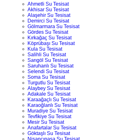
Ahmetli Su Tesisat
Akhisar Su Tesisat
Alaşehir Su Tesisat
Demirci Su Tesisat
Gölmarmara Su Tesisat
Gördes Su Tesisat
Kırkağaç Su Tesisat
Köprübaşı Su Tesisat
Kula Su Tesisat
Salihli Su Tesisat
Sarıgöl Su Tesisat
Saruhanlı Su Tesisat
Selendi Su Tesisat
Soma Su Tesisat
Turgutlu Su Tesisat
Alaybey Su Tesisat
Adakale Su Tesisat
Karaağaçlı Su Tesisat
Karaoğlanlı Su Tesisat
Muradiye Su Tesisat
Tevfikiye Su Tesisat
Mesir Su Tesisat
Anafartalar Su Tesisat
Göktaşlı Su Tesisat
Nişancıpaşa Su Tesisat