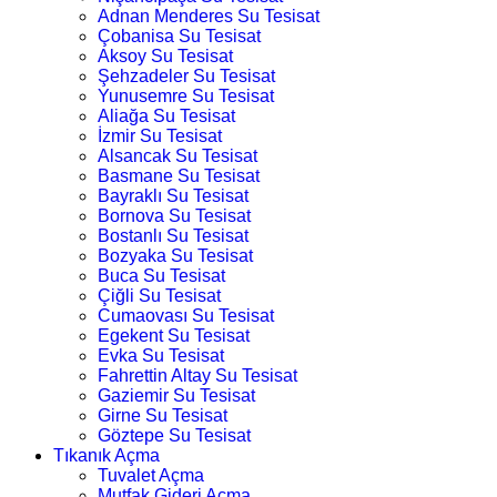
Adnan Menderes Su Tesisat
Çobanisa Su Tesisat
Aksoy Su Tesisat
Şehzadeler Su Tesisat
Yunusemre Su Tesisat
Aliağa Su Tesisat
İzmir Su Tesisat
Alsancak Su Tesisat
Basmane Su Tesisat
Bayraklı Su Tesisat
Bornova Su Tesisat
Bostanlı Su Tesisat
Bozyaka Su Tesisat
Buca Su Tesisat
Çiğli Su Tesisat
Cumaovası Su Tesisat
Egekent Su Tesisat
Evka Su Tesisat
Fahrettin Altay Su Tesisat
Gaziemir Su Tesisat
Girne Su Tesisat
Göztepe Su Tesisat
Tıkanık Açma
Tuvalet Açma
Mutfak Gideri Açma