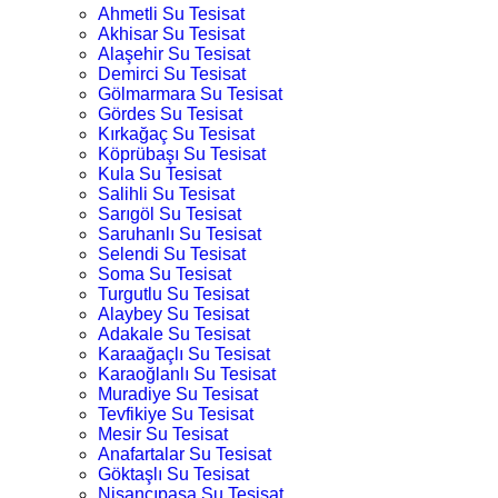
Ahmetli Su Tesisat
Akhisar Su Tesisat
Alaşehir Su Tesisat
Demirci Su Tesisat
Gölmarmara Su Tesisat
Gördes Su Tesisat
Kırkağaç Su Tesisat
Köprübaşı Su Tesisat
Kula Su Tesisat
Salihli Su Tesisat
Sarıgöl Su Tesisat
Saruhanlı Su Tesisat
Selendi Su Tesisat
Soma Su Tesisat
Turgutlu Su Tesisat
Alaybey Su Tesisat
Adakale Su Tesisat
Karaağaçlı Su Tesisat
Karaoğlanlı Su Tesisat
Muradiye Su Tesisat
Tevfikiye Su Tesisat
Mesir Su Tesisat
Anafartalar Su Tesisat
Göktaşlı Su Tesisat
Nişancıpaşa Su Tesisat