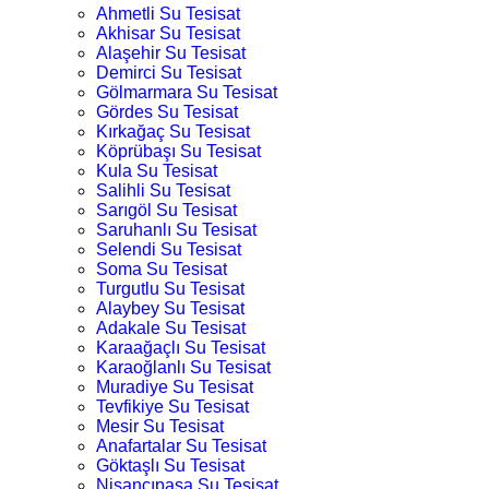
Ahmetli Su Tesisat
Akhisar Su Tesisat
Alaşehir Su Tesisat
Demirci Su Tesisat
Gölmarmara Su Tesisat
Gördes Su Tesisat
Kırkağaç Su Tesisat
Köprübaşı Su Tesisat
Kula Su Tesisat
Salihli Su Tesisat
Sarıgöl Su Tesisat
Saruhanlı Su Tesisat
Selendi Su Tesisat
Soma Su Tesisat
Turgutlu Su Tesisat
Alaybey Su Tesisat
Adakale Su Tesisat
Karaağaçlı Su Tesisat
Karaoğlanlı Su Tesisat
Muradiye Su Tesisat
Tevfikiye Su Tesisat
Mesir Su Tesisat
Anafartalar Su Tesisat
Göktaşlı Su Tesisat
Nişancıpaşa Su Tesisat