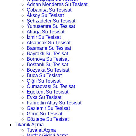
Adnan Menderes Su Tesisat
Çobanisa Su Tesisat
Aksoy Su Tesisat
Şehzadeler Su Tesisat
Yunusemre Su Tesisat
Aliağa Su Tesisat
İzmir Su Tesisat
Alsancak Su Tesisat
Basmane Su Tesisat
Bayraklı Su Tesisat
Bornova Su Tesisat
Bostanlı Su Tesisat
Bozyaka Su Tesisat
Buca Su Tesisat
Çiğli Su Tesisat
Cumaovası Su Tesisat
Egekent Su Tesisat
Evka Su Tesisat
Fahrettin Altay Su Tesisat
Gaziemir Su Tesisat
Girne Su Tesisat
Göztepe Su Tesisat
Tıkanık Açma
Tuvalet Açma
Mutfak Gideri Açma