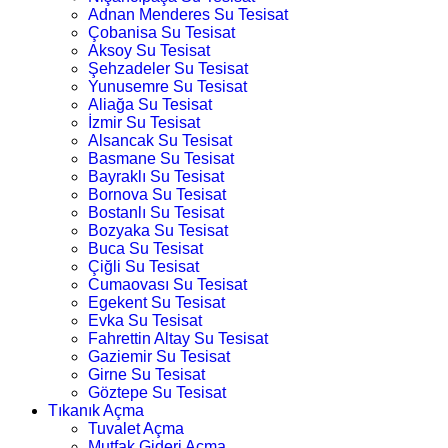
Adnan Menderes Su Tesisat
Çobanisa Su Tesisat
Aksoy Su Tesisat
Şehzadeler Su Tesisat
Yunusemre Su Tesisat
Aliağa Su Tesisat
İzmir Su Tesisat
Alsancak Su Tesisat
Basmane Su Tesisat
Bayraklı Su Tesisat
Bornova Su Tesisat
Bostanlı Su Tesisat
Bozyaka Su Tesisat
Buca Su Tesisat
Çiğli Su Tesisat
Cumaovası Su Tesisat
Egekent Su Tesisat
Evka Su Tesisat
Fahrettin Altay Su Tesisat
Gaziemir Su Tesisat
Girne Su Tesisat
Göztepe Su Tesisat
Tıkanık Açma
Tuvalet Açma
Mutfak Gideri Açma