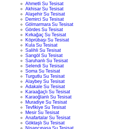
Ahmetli Su Tesisat
Akhisar Su Tesisat
Alaşehir Su Tesisat
Demirci Su Tesisat
Gölmarmara Su Tesisat
Gördes Su Tesisat
Kırkağaç Su Tesisat
Köprübaşı Su Tesisat
Kula Su Tesisat
Salihli Su Tesisat
Sarıgöl Su Tesisat
Saruhanlı Su Tesisat
Selendi Su Tesisat
Soma Su Tesisat
Turgutlu Su Tesisat
Alaybey Su Tesisat
Adakale Su Tesisat
Karaağaçlı Su Tesisat
Karaoğlanlı Su Tesisat
Muradiye Su Tesisat
Tevfikiye Su Tesisat
Mesir Su Tesisat
Anafartalar Su Tesisat
Göktaşlı Su Tesisat
Nişancıpaşa Su Tesisat