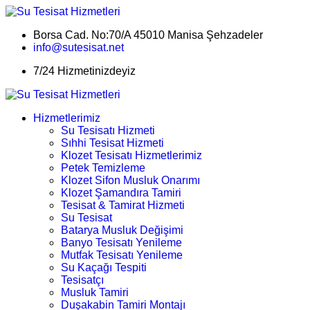
Borsa Cad. No:70/A 45010 Manisa Şehzadeler
info@sutesisat.net
7/24 Hizmetinizdeyiz
Hizmetlerimiz
Su Tesisatı Hizmeti
Sıhhi Tesisat Hizmeti
Klozet Tesisatı Hizmetlerimiz
Petek Temizleme
Klozet Sifon Musluk Onarımı
Klozet Şamandıra Tamiri
Tesisat & Tamirat Hizmeti
Su Tesisat
Batarya Musluk Değişimi
Banyo Tesisatı Yenileme
Mutfak Tesisatı Yenileme
Su Kaçağı Tespiti
Tesisatçı
Musluk Tamiri
Duşakabin Tamiri Montajı