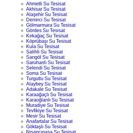
Ahmetli Su Tesisat
Akhisar Su Tesisat
Alaşehir Su Tesisat
Demirci Su Tesisat
Gölmarmara Su Tesisat
Gördes Su Tesisat
Kırkağaç Su Tesisat
Köprübaşı Su Tesisat
Kula Su Tesisat
Salihli Su Tesisat
Sarıgöl Su Tesisat
Saruhanlı Su Tesisat
Selendi Su Tesisat
Soma Su Tesisat
Turgutlu Su Tesisat
Alaybey Su Tesisat
Adakale Su Tesisat
Karaağaçlı Su Tesisat
Karaoğlanlı Su Tesisat
Muradiye Su Tesisat
Tevfikiye Su Tesisat
Mesir Su Tesisat
Anafartalar Su Tesisat
Göktaşlı Su Tesisat
Nişancıpaşa Su Tesisat