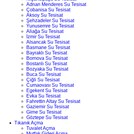
Adnan Menderes Su Tesisat
Çobanisa Su Tesisat
Aksoy Su Tesisat
Şehzadeler Su Tesisat
Yunusemre Su Tesisat
Aliağa Su Tesisat
İzmir Su Tesisat
Alsancak Su Tesisat
Basmane Su Tesisat
Bayraklı Su Tesisat
Bornova Su Tesisat
Bostanlı Su Tesisat
Bozyaka Su Tesisat
Buca Su Tesisat
Çiğli Su Tesisat
Cumaovası Su Tesisat
Egekent Su Tesisat
Evka Su Tesisat
Fahrettin Altay Su Tesisat
Gaziemir Su Tesisat
Girne Su Tesisat
Göztepe Su Tesisat
Tıkanık Açma
Tuvalet Açma
Mutfak Gideri Açma