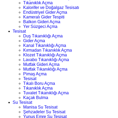
Tıkanıklık Açma
Kalorifer ve Doğalgaz Tesisatı
Endüstriyel Gider Açma
Kameralı Gider Tespiti
Balkon Gideri Açma
Yer Süzgeci Açma
Tesisat
Duş Tıkanıklığı Açma
Gider Açma
Kanal Tıkanıklığı Açma
Kırmadan Tıkanıklık Açma
Klozet Tıkanıklığı Açma
Lavabo Tıkanıklığı Açma
Mutfak Gideri Açma
Mutfak Tıkanıklığı Açma
Pimaş Açma
Tesisat
Tıkalı Boru Açma
Tıkanıklık Açma
Tuvalet Tıkanıklığı Açma
Kaçak Bulma
Su Tesisat
Manisa Su Tesisat
Şehzadeler Su Tesisat
Yunus Emre Su Tesisat