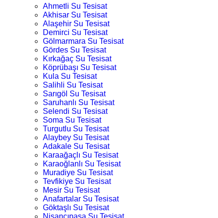
Ahmetli Su Tesisat
Akhisar Su Tesisat
Alaşehir Su Tesisat
Demirci Su Tesisat
Gölmarmara Su Tesisat
Gördes Su Tesisat
Kırkağaç Su Tesisat
Köprübaşı Su Tesisat
Kula Su Tesisat
Salihli Su Tesisat
Sarıgöl Su Tesisat
Saruhanlı Su Tesisat
Selendi Su Tesisat
Soma Su Tesisat
Turgutlu Su Tesisat
Alaybey Su Tesisat
Adakale Su Tesisat
Karaağaçlı Su Tesisat
Karaoğlanlı Su Tesisat
Muradiye Su Tesisat
Tevfikiye Su Tesisat
Mesir Su Tesisat
Anafartalar Su Tesisat
Göktaşlı Su Tesisat
Nişancıpaşa Su Tesisat