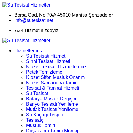
Borsa Cad. No:70/A 45010 Manisa Şehzadeler
info@sutesisat.net
7/24 Hizmetinizdeyiz
Hizmetlerimiz
Su Tesisatı Hizmeti
Sıhhi Tesisat Hizmeti
Klozet Tesisatı Hizmetlerimiz
Petek Temizleme
Klozet Sifon Musluk Onarımı
Klozet Şamandıra Tamiri
Tesisat & Tamirat Hizmeti
Su Tesisat
Batarya Musluk Değişimi
Banyo Tesisatı Yenileme
Mutfak Tesisatı Yenileme
Su Kaçağı Tespiti
Tesisatçı
Musluk Tamiri
Duşakabin Tamiri Montajı