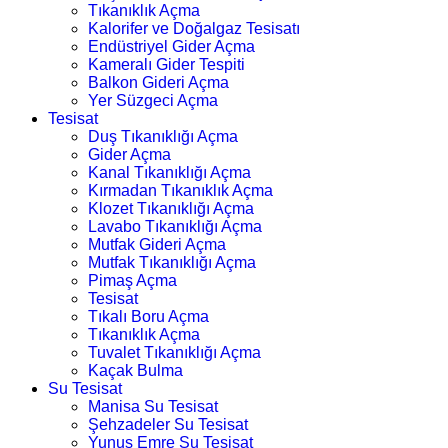
Tıkanıklık Açma
Kalorifer ve Doğalgaz Tesisatı
Endüstriyel Gider Açma
Kameralı Gider Tespiti
Balkon Gideri Açma
Yer Süzgeci Açma
Tesisat
Duş Tıkanıklığı Açma
Gider Açma
Kanal Tıkanıklığı Açma
Kırmadan Tıkanıklık Açma
Klozet Tıkanıklığı Açma
Lavabo Tıkanıklığı Açma
Mutfak Gideri Açma
Mutfak Tıkanıklığı Açma
Pimaş Açma
Tesisat
Tıkalı Boru Açma
Tıkanıklık Açma
Tuvalet Tıkanıklığı Açma
Kaçak Bulma
Su Tesisat
Manisa Su Tesisat
Şehzadeler Su Tesisat
Yunus Emre Su Tesisat