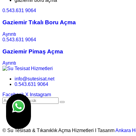
gaziemir boru açma
0.543.631 9064
Gaziemir Tıkalı Boru Açma
Ayrıntı
0.543.631 9064
Gaziemir Pimaş Açma
Ayrıntı
info@sutesisat.net
0.543.631 9064
Facebook
X
Instagram
© Su Tesisatı & Tıkanıklık Açma Hizmetleri I Tasarım
Ankara H