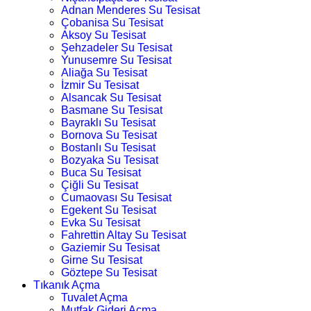
Adnan Menderes Su Tesisat
Çobanisa Su Tesisat
Aksoy Su Tesisat
Şehzadeler Su Tesisat
Yunusemre Su Tesisat
Aliağa Su Tesisat
İzmir Su Tesisat
Alsancak Su Tesisat
Basmane Su Tesisat
Bayraklı Su Tesisat
Bornova Su Tesisat
Bostanlı Su Tesisat
Bozyaka Su Tesisat
Buca Su Tesisat
Çiğli Su Tesisat
Cumaovası Su Tesisat
Egekent Su Tesisat
Evka Su Tesisat
Fahrettin Altay Su Tesisat
Gaziemir Su Tesisat
Girne Su Tesisat
Göztepe Su Tesisat
Tıkanık Açma
Tuvalet Açma
Mutfak Gideri Açma