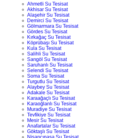
Ahmetli Su Tesisat
Akhisar Su Tesisat
Alaşehir Su Tesisat
Demirci Su Tesisat
Gölmarmara Su Tesisat
Gördes Su Tesisat
Kırkağaç Su Tesisat
Köprübaşı Su Tesisat
Kula Su Tesisat
Salihli Su Tesisat
Sarıgöl Su Tesisat
Saruhanlı Su Tesisat
Selendi Su Tesisat
Soma Su Tesisat
Turgutlu Su Tesisat
Alaybey Su Tesisat
Adakale Su Tesisat
Karaağaçlı Su Tesisat
Karaoğlanlı Su Tesisat
Muradiye Su Tesisat
Tevfikiye Su Tesisat
Mesir Su Tesisat
Anafartalar Su Tesisat
Göktaşlı Su Tesisat
Nişancıpaşa Su Tesisat