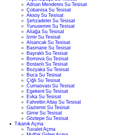
Adnan Menderes Su Tesisat
Çobanisa Su Tesisat
Aksoy Su Tesisat
Şehzadeler Su Tesisat
Yunusemre Su Tesisat
Aliağa Su Tesisat
İzmir Su Tesisat
Alsancak Su Tesisat
Basmane Su Tesisat
Bayraklı Su Tesisat
Bornova Su Tesisat
Bostanlı Su Tesisat
Bozyaka Su Tesisat
Buca Su Tesisat
Çiğli Su Tesisat
Cumaovası Su Tesisat
Egekent Su Tesisat
Evka Su Tesisat
Fahrettin Altay Su Tesisat
Gaziemir Su Tesisat
Girne Su Tesisat
Göztepe Su Tesisat
Tıkanık Açma
Tuvalet Açma
Mutfak Gideri Açma