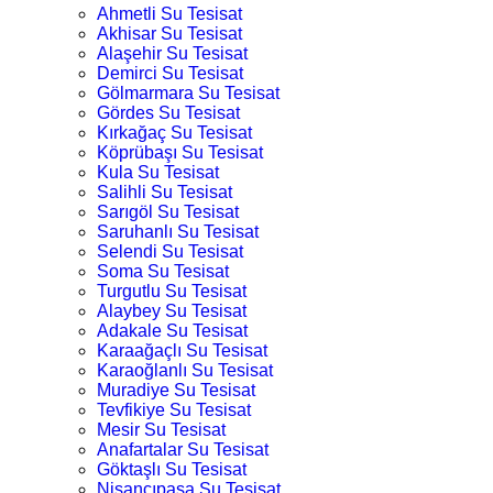
Ahmetli Su Tesisat
Akhisar Su Tesisat
Alaşehir Su Tesisat
Demirci Su Tesisat
Gölmarmara Su Tesisat
Gördes Su Tesisat
Kırkağaç Su Tesisat
Köprübaşı Su Tesisat
Kula Su Tesisat
Salihli Su Tesisat
Sarıgöl Su Tesisat
Saruhanlı Su Tesisat
Selendi Su Tesisat
Soma Su Tesisat
Turgutlu Su Tesisat
Alaybey Su Tesisat
Adakale Su Tesisat
Karaağaçlı Su Tesisat
Karaoğlanlı Su Tesisat
Muradiye Su Tesisat
Tevfikiye Su Tesisat
Mesir Su Tesisat
Anafartalar Su Tesisat
Göktaşlı Su Tesisat
Nişancıpaşa Su Tesisat