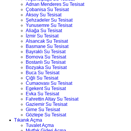
Adnan Menderes Su Tesisat
Çobanisa Su Tesisat
Aksoy Su Tesisat
Şehzadeler Su Tesisat
Yunusemre Su Tesisat
Aliağa Su Tesisat
İzmir Su Tesisat
Alsancak Su Tesisat
Basmane Su Tesisat
Bayraklı Su Tesisat
Bornova Su Tesisat
Bostanlı Su Tesisat
Bozyaka Su Tesisat
Buca Su Tesisat
Çiğli Su Tesisat
Cumaovası Su Tesisat
Egekent Su Tesisat
Evka Su Tesisat
Fahrettin Altay Su Tesisat
Gaziemir Su Tesisat
Girne Su Tesisat
Göztepe Su Tesisat
Tıkanık Açma
Tuvalet Açma
Mutfak Gideri Açma