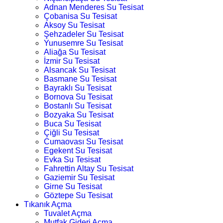
Adnan Menderes Su Tesisat
Çobanisa Su Tesisat
Aksoy Su Tesisat
Şehzadeler Su Tesisat
Yunusemre Su Tesisat
Aliağa Su Tesisat
İzmir Su Tesisat
Alsancak Su Tesisat
Basmane Su Tesisat
Bayraklı Su Tesisat
Bornova Su Tesisat
Bostanlı Su Tesisat
Bozyaka Su Tesisat
Buca Su Tesisat
Çiğli Su Tesisat
Cumaovası Su Tesisat
Egekent Su Tesisat
Evka Su Tesisat
Fahrettin Altay Su Tesisat
Gaziemir Su Tesisat
Girne Su Tesisat
Göztepe Su Tesisat
Tıkanık Açma
Tuvalet Açma
Mutfak Gideri Açma