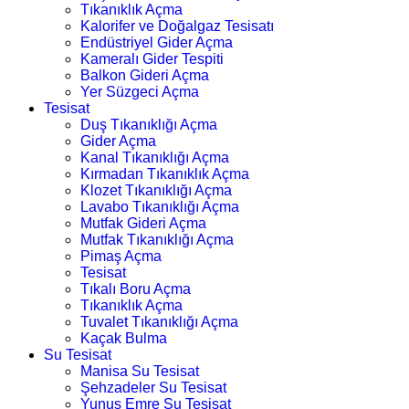
Tıkanıklık Açma
Kalorifer ve Doğalgaz Tesisatı
Endüstriyel Gider Açma
Kameralı Gider Tespiti
Balkon Gideri Açma
Yer Süzgeci Açma
Tesisat
Duş Tıkanıklığı Açma
Gider Açma
Kanal Tıkanıklığı Açma
Kırmadan Tıkanıklık Açma
Klozet Tıkanıklığı Açma
Lavabo Tıkanıklığı Açma
Mutfak Gideri Açma
Mutfak Tıkanıklığı Açma
Pimaş Açma
Tesisat
Tıkalı Boru Açma
Tıkanıklık Açma
Tuvalet Tıkanıklığı Açma
Kaçak Bulma
Su Tesisat
Manisa Su Tesisat
Şehzadeler Su Tesisat
Yunus Emre Su Tesisat