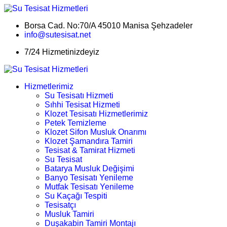
Borsa Cad. No:70/A 45010 Manisa Şehzadeler
info@sutesisat.net
7/24 Hizmetinizdeyiz
Hizmetlerimiz
Su Tesisatı Hizmeti
Sıhhi Tesisat Hizmeti
Klozet Tesisatı Hizmetlerimiz
Petek Temizleme
Klozet Sifon Musluk Onarımı
Klozet Şamandıra Tamiri
Tesisat & Tamirat Hizmeti
Su Tesisat
Batarya Musluk Değişimi
Banyo Tesisatı Yenileme
Mutfak Tesisatı Yenileme
Su Kaçağı Tespiti
Tesisatçı
Musluk Tamiri
Duşakabin Tamiri Montajı