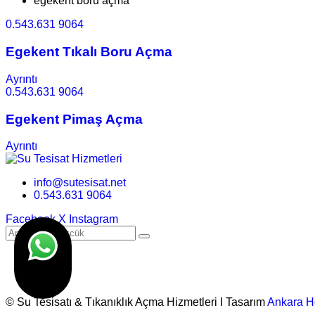
egekent boru açma
0.543.631 9064
Egekent Tıkalı Boru Açma
Ayrıntı
0.543.631 9064
Egekent Pimaş Açma
Ayrıntı
info@sutesisat.net
0.543.631 9064
Facebook
X
Instagram
© Su Tesisatı & Tıkanıklık Açma Hizmetleri I Tasarım
Ankara H