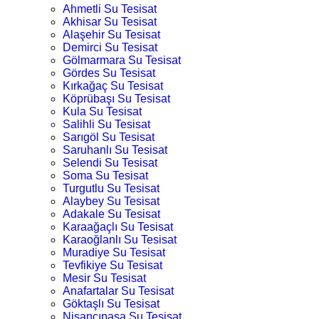
Ahmetli Su Tesisat
Akhisar Su Tesisat
Alaşehir Su Tesisat
Demirci Su Tesisat
Gölmarmara Su Tesisat
Gördes Su Tesisat
Kırkağaç Su Tesisat
Köprübaşı Su Tesisat
Kula Su Tesisat
Salihli Su Tesisat
Sarıgöl Su Tesisat
Saruhanlı Su Tesisat
Selendi Su Tesisat
Soma Su Tesisat
Turgutlu Su Tesisat
Alaybey Su Tesisat
Adakale Su Tesisat
Karaağaçlı Su Tesisat
Karaoğlanlı Su Tesisat
Muradiye Su Tesisat
Tevfikiye Su Tesisat
Mesir Su Tesisat
Anafartalar Su Tesisat
Göktaşlı Su Tesisat
Nişancıpaşa Su Tesisat