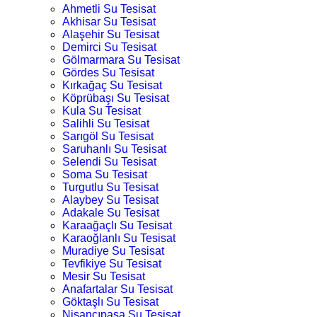
Ahmetli Su Tesisat
Akhisar Su Tesisat
Alaşehir Su Tesisat
Demirci Su Tesisat
Gölmarmara Su Tesisat
Gördes Su Tesisat
Kırkağaç Su Tesisat
Köprübaşı Su Tesisat
Kula Su Tesisat
Salihli Su Tesisat
Sarıgöl Su Tesisat
Saruhanlı Su Tesisat
Selendi Su Tesisat
Soma Su Tesisat
Turgutlu Su Tesisat
Alaybey Su Tesisat
Adakale Su Tesisat
Karaağaçlı Su Tesisat
Karaoğlanlı Su Tesisat
Muradiye Su Tesisat
Tevfikiye Su Tesisat
Mesir Su Tesisat
Anafartalar Su Tesisat
Göktaşlı Su Tesisat
Nişancıpaşa Su Tesisat