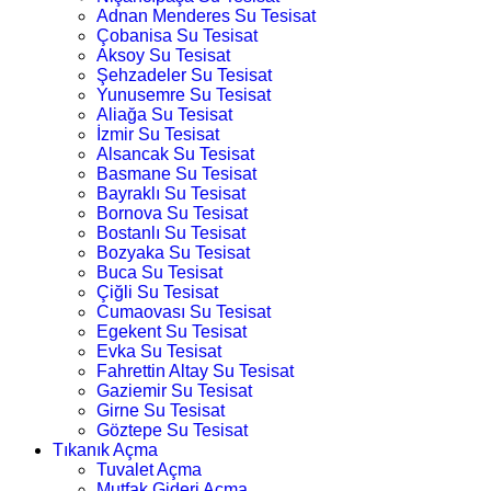
Adnan Menderes Su Tesisat
Çobanisa Su Tesisat
Aksoy Su Tesisat
Şehzadeler Su Tesisat
Yunusemre Su Tesisat
Aliağa Su Tesisat
İzmir Su Tesisat
Alsancak Su Tesisat
Basmane Su Tesisat
Bayraklı Su Tesisat
Bornova Su Tesisat
Bostanlı Su Tesisat
Bozyaka Su Tesisat
Buca Su Tesisat
Çiğli Su Tesisat
Cumaovası Su Tesisat
Egekent Su Tesisat
Evka Su Tesisat
Fahrettin Altay Su Tesisat
Gaziemir Su Tesisat
Girne Su Tesisat
Göztepe Su Tesisat
Tıkanık Açma
Tuvalet Açma
Mutfak Gideri Açma