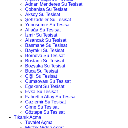
Adnan Menderes Su Tesisat
Çobanisa Su Tesisat
Aksoy Su Tesisat
Şehzadeler Su Tesisat
Yunusemre Su Tesisat
Aliağa Su Tesisat
İzmir Su Tesisat
Alsancak Su Tesisat
Basmane Su Tesisat
Bayraklı Su Tesisat
Bornova Su Tesisat
Bostanlı Su Tesisat
Bozyaka Su Tesisat
Buca Su Tesisat
Çiğli Su Tesisat
Cumaovası Su Tesisat
Egekent Su Tesisat
Evka Su Tesisat
Fahrettin Altay Su Tesisat
Gaziemir Su Tesisat
Girne Su Tesisat
Göztepe Su Tesisat
Tıkanık Açma
Tuvalet Açma
Mutfak Gideri Açma