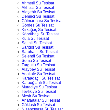
Ahmetli Su Tesisat
Akhisar Su Tesisat
Alaşehir Su Tesisat
Demirci Su Tesisat
Gölmarmara Su Tesisat
Gördes Su Tesisat
Kırkağaç Su Tesisat
Köprübaşı Su Tesisat
Kula Su Tesisat
Salihli Su Tesisat
Sarıgöl Su Tesisat
Saruhanlı Su Tesisat
Selendi Su Tesisat
Soma Su Tesisat
Turgutlu Su Tesisat
Alaybey Su Tesisat
Adakale Su Tesisat
Karaağaçlı Su Tesisat
Karaoğlanlı Su Tesisat
Muradiye Su Tesisat
Tevfikiye Su Tesisat
Mesir Su Tesisat
Anafartalar Su Tesisat
Göktaşlı Su Tesisat
Nişancıpaşa Su Tesisat