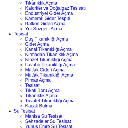
Tıkanıklık Açma
Kalorifer ve Doğalgaz Tesisatı
Endüstriyel Gider Açma
Kameralı Gider Tespiti
Balkon Gideri Açma
Yer Süzgeci Açma
Tesisat
Duş Tıkanıklığı Açma
Gider Açma
Kanal Tıkanıklığı Açma
Kırmadan Tıkanıklık Açma
Klozet Tıkanıklığı Açma
Lavabo Tıkanıklığı Açma
Mutfak Gideri Açma
Mutfak Tıkanıklığı Açma
Pimaş Açma
Tesisat
Tıkalı Boru Açma
Tıkanıklık Açma
Tuvalet Tıkanıklığı Açma
Kaçak Bulma
Su Tesisat
Manisa Su Tesisat
Şehzadeler Su Tesisat
Yunus Emre Su Tesisat