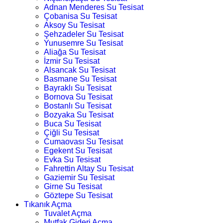
Adnan Menderes Su Tesisat
Çobanisa Su Tesisat
Aksoy Su Tesisat
Şehzadeler Su Tesisat
Yunusemre Su Tesisat
Aliağa Su Tesisat
İzmir Su Tesisat
Alsancak Su Tesisat
Basmane Su Tesisat
Bayraklı Su Tesisat
Bornova Su Tesisat
Bostanlı Su Tesisat
Bozyaka Su Tesisat
Buca Su Tesisat
Çiğli Su Tesisat
Cumaovası Su Tesisat
Egekent Su Tesisat
Evka Su Tesisat
Fahrettin Altay Su Tesisat
Gaziemir Su Tesisat
Girne Su Tesisat
Göztepe Su Tesisat
Tıkanık Açma
Tuvalet Açma
Mutfak Gideri Açma