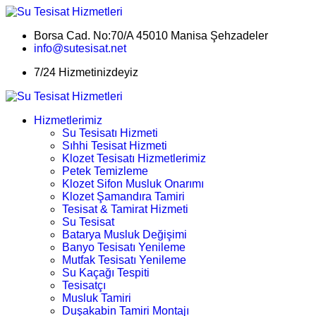
Borsa Cad. No:70/A 45010 Manisa Şehzadeler
info@sutesisat.net
7/24 Hizmetinizdeyiz
Hizmetlerimiz
Su Tesisatı Hizmeti
Sıhhi Tesisat Hizmeti
Klozet Tesisatı Hizmetlerimiz
Petek Temizleme
Klozet Sifon Musluk Onarımı
Klozet Şamandıra Tamiri
Tesisat & Tamirat Hizmeti
Su Tesisat
Batarya Musluk Değişimi
Banyo Tesisatı Yenileme
Mutfak Tesisatı Yenileme
Su Kaçağı Tespiti
Tesisatçı
Musluk Tamiri
Duşakabin Tamiri Montajı