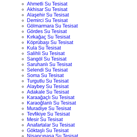
Ahmetli Su Tesisat
Akhisar Su Tesisat
Alaşehir Su Tesisat
Demirci Su Tesisat
Gölmarmara Su Tesisat
Gördes Su Tesisat
Kırkağaç Su Tesisat
Köprübaşı Su Tesisat
Kula Su Tesisat
Salihli Su Tesisat
Sarıgöl Su Tesisat
Saruhanlı Su Tesisat
Selendi Su Tesisat
Soma Su Tesisat
Turgutlu Su Tesisat
Alaybey Su Tesisat
Adakale Su Tesisat
Karaağaçlı Su Tesisat
Karaoğlanlı Su Tesisat
Muradiye Su Tesisat
Tevfikiye Su Tesisat
Mesir Su Tesisat
Anafartalar Su Tesisat
Göktaşlı Su Tesisat
Nişancıpaşa Su Tesisat