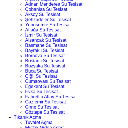
Adnan Menderes Su Tesisat
Çobanisa Su Tesisat
Aksoy Su Tesisat
Şehzadeler Su Tesisat
Yunusemre Su Tesisat
Aliağa Su Tesisat
İzmir Su Tesisat
Alsancak Su Tesisat
Basmane Su Tesisat
Bayraklı Su Tesisat
Bornova Su Tesisat
Bostanlı Su Tesisat
Bozyaka Su Tesisat
Buca Su Tesisat
Çiğli Su Tesisat
Cumaovası Su Tesisat
Egekent Su Tesisat
Evka Su Tesisat
Fahrettin Altay Su Tesisat
Gaziemir Su Tesisat
Girne Su Tesisat
Göztepe Su Tesisat
Tıkanık Açma
Tuvalet Açma
Mutfak Gideri Açma