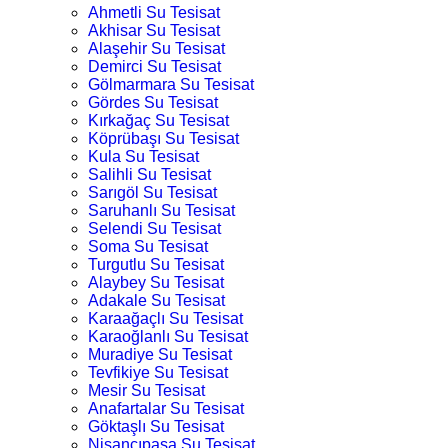
Ahmetli Su Tesisat
Akhisar Su Tesisat
Alaşehir Su Tesisat
Demirci Su Tesisat
Gölmarmara Su Tesisat
Gördes Su Tesisat
Kırkağaç Su Tesisat
Köprübaşı Su Tesisat
Kula Su Tesisat
Salihli Su Tesisat
Sarıgöl Su Tesisat
Saruhanlı Su Tesisat
Selendi Su Tesisat
Soma Su Tesisat
Turgutlu Su Tesisat
Alaybey Su Tesisat
Adakale Su Tesisat
Karaağaçlı Su Tesisat
Karaoğlanlı Su Tesisat
Muradiye Su Tesisat
Tevfikiye Su Tesisat
Mesir Su Tesisat
Anafartalar Su Tesisat
Göktaşlı Su Tesisat
Nişancıpaşa Su Tesisat