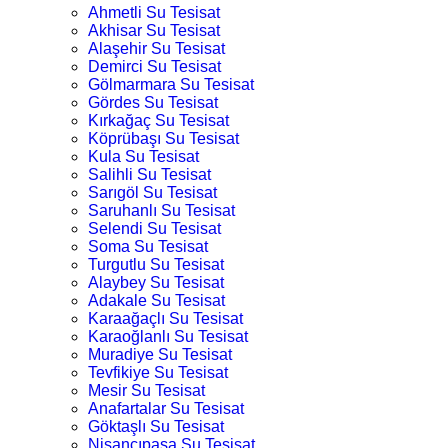
Ahmetli Su Tesisat
Akhisar Su Tesisat
Alaşehir Su Tesisat
Demirci Su Tesisat
Gölmarmara Su Tesisat
Gördes Su Tesisat
Kırkağaç Su Tesisat
Köprübaşı Su Tesisat
Kula Su Tesisat
Salihli Su Tesisat
Sarıgöl Su Tesisat
Saruhanlı Su Tesisat
Selendi Su Tesisat
Soma Su Tesisat
Turgutlu Su Tesisat
Alaybey Su Tesisat
Adakale Su Tesisat
Karaağaçlı Su Tesisat
Karaoğlanlı Su Tesisat
Muradiye Su Tesisat
Tevfikiye Su Tesisat
Mesir Su Tesisat
Anafartalar Su Tesisat
Göktaşlı Su Tesisat
Nişancıpaşa Su Tesisat