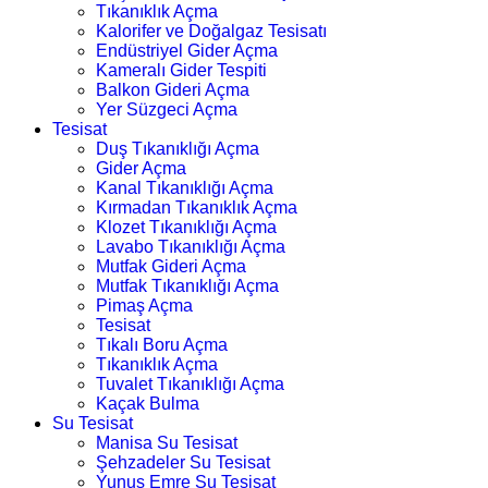
Tıkanıklık Açma
Kalorifer ve Doğalgaz Tesisatı
Endüstriyel Gider Açma
Kameralı Gider Tespiti
Balkon Gideri Açma
Yer Süzgeci Açma
Tesisat
Duş Tıkanıklığı Açma
Gider Açma
Kanal Tıkanıklığı Açma
Kırmadan Tıkanıklık Açma
Klozet Tıkanıklığı Açma
Lavabo Tıkanıklığı Açma
Mutfak Gideri Açma
Mutfak Tıkanıklığı Açma
Pimaş Açma
Tesisat
Tıkalı Boru Açma
Tıkanıklık Açma
Tuvalet Tıkanıklığı Açma
Kaçak Bulma
Su Tesisat
Manisa Su Tesisat
Şehzadeler Su Tesisat
Yunus Emre Su Tesisat