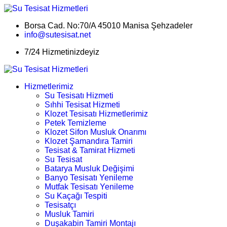
Borsa Cad. No:70/A 45010 Manisa Şehzadeler
info@sutesisat.net
7/24 Hizmetinizdeyiz
Hizmetlerimiz
Su Tesisatı Hizmeti
Sıhhi Tesisat Hizmeti
Klozet Tesisatı Hizmetlerimiz
Petek Temizleme
Klozet Sifon Musluk Onarımı
Klozet Şamandıra Tamiri
Tesisat & Tamirat Hizmeti
Su Tesisat
Batarya Musluk Değişimi
Banyo Tesisatı Yenileme
Mutfak Tesisatı Yenileme
Su Kaçağı Tespiti
Tesisatçı
Musluk Tamiri
Duşakabin Tamiri Montajı