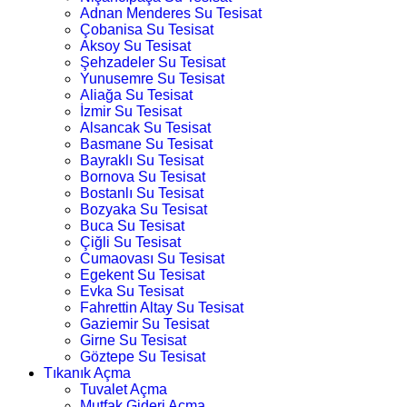
Adnan Menderes Su Tesisat
Çobanisa Su Tesisat
Aksoy Su Tesisat
Şehzadeler Su Tesisat
Yunusemre Su Tesisat
Aliağa Su Tesisat
İzmir Su Tesisat
Alsancak Su Tesisat
Basmane Su Tesisat
Bayraklı Su Tesisat
Bornova Su Tesisat
Bostanlı Su Tesisat
Bozyaka Su Tesisat
Buca Su Tesisat
Çiğli Su Tesisat
Cumaovası Su Tesisat
Egekent Su Tesisat
Evka Su Tesisat
Fahrettin Altay Su Tesisat
Gaziemir Su Tesisat
Girne Su Tesisat
Göztepe Su Tesisat
Tıkanık Açma
Tuvalet Açma
Mutfak Gideri Açma