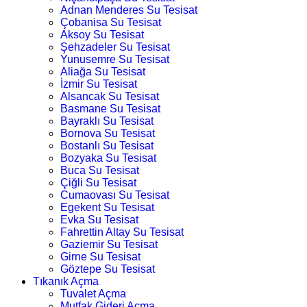
Adnan Menderes Su Tesisat
Çobanisa Su Tesisat
Aksoy Su Tesisat
Şehzadeler Su Tesisat
Yunusemre Su Tesisat
Aliağa Su Tesisat
İzmir Su Tesisat
Alsancak Su Tesisat
Basmane Su Tesisat
Bayraklı Su Tesisat
Bornova Su Tesisat
Bostanlı Su Tesisat
Bozyaka Su Tesisat
Buca Su Tesisat
Çiğli Su Tesisat
Cumaovası Su Tesisat
Egekent Su Tesisat
Evka Su Tesisat
Fahrettin Altay Su Tesisat
Gaziemir Su Tesisat
Girne Su Tesisat
Göztepe Su Tesisat
Tıkanık Açma
Tuvalet Açma
Mutfak Gideri Açma