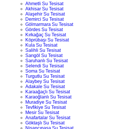
Ahmetli Su Tesisat
Akhisar Su Tesisat
Alaşehir Su Tesisat
Demirci Su Tesisat
Gölmarmara Su Tesisat
Gördes Su Tesisat
Kırkağaç Su Tesisat
Köprübaşı Su Tesisat
Kula Su Tesisat
Salihli Su Tesisat
Sarıgöl Su Tesisat
Saruhanlı Su Tesisat
Selendi Su Tesisat
Soma Su Tesisat
Turgutlu Su Tesisat
Alaybey Su Tesisat
Adakale Su Tesisat
Karaağaçlı Su Tesisat
Karaoğlanlı Su Tesisat
Muradiye Su Tesisat
Tevfikiye Su Tesisat
Mesir Su Tesisat
Anafartalar Su Tesisat
Göktaşlı Su Tesisat
Nişancıpaşa Su Tesisat