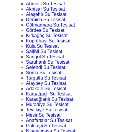
Ahmetli Su Tesisat
Akhisar Su Tesisat
Alaşehir Su Tesisat
Demirci Su Tesisat
Gölmarmara Su Tesisat
Gördes Su Tesisat
Kırkağaç Su Tesisat
Köprübaşı Su Tesisat
Kula Su Tesisat
Salihli Su Tesisat
Sarıgöl Su Tesisat
Saruhanlı Su Tesisat
Selendi Su Tesisat
Soma Su Tesisat
Turgutlu Su Tesisat
Alaybey Su Tesisat
Adakale Su Tesisat
Karaağaçlı Su Tesisat
Karaoğlanlı Su Tesisat
Muradiye Su Tesisat
Tevfikiye Su Tesisat
Mesir Su Tesisat
Anafartalar Su Tesisat
Göktaşlı Su Tesisat
Nişancıpaşa Su Tesisat