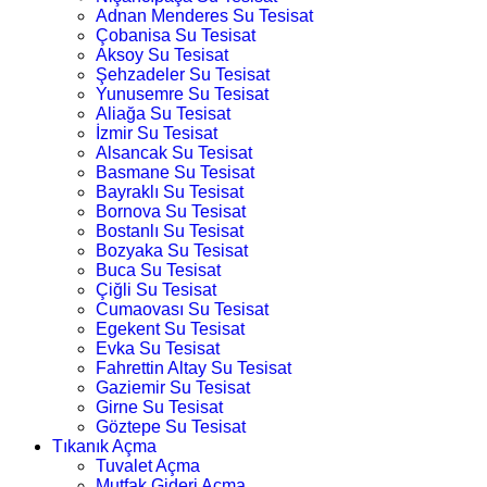
Adnan Menderes Su Tesisat
Çobanisa Su Tesisat
Aksoy Su Tesisat
Şehzadeler Su Tesisat
Yunusemre Su Tesisat
Aliağa Su Tesisat
İzmir Su Tesisat
Alsancak Su Tesisat
Basmane Su Tesisat
Bayraklı Su Tesisat
Bornova Su Tesisat
Bostanlı Su Tesisat
Bozyaka Su Tesisat
Buca Su Tesisat
Çiğli Su Tesisat
Cumaovası Su Tesisat
Egekent Su Tesisat
Evka Su Tesisat
Fahrettin Altay Su Tesisat
Gaziemir Su Tesisat
Girne Su Tesisat
Göztepe Su Tesisat
Tıkanık Açma
Tuvalet Açma
Mutfak Gideri Açma