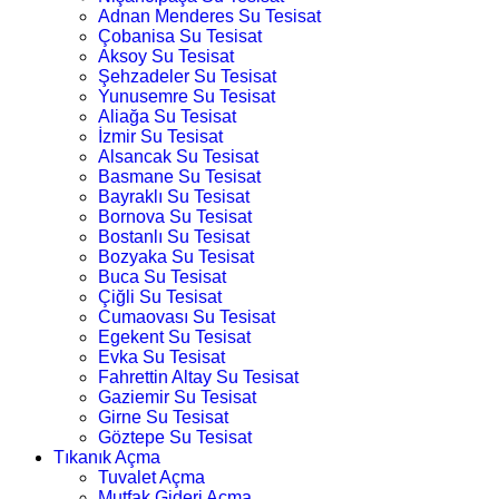
Adnan Menderes Su Tesisat
Çobanisa Su Tesisat
Aksoy Su Tesisat
Şehzadeler Su Tesisat
Yunusemre Su Tesisat
Aliağa Su Tesisat
İzmir Su Tesisat
Alsancak Su Tesisat
Basmane Su Tesisat
Bayraklı Su Tesisat
Bornova Su Tesisat
Bostanlı Su Tesisat
Bozyaka Su Tesisat
Buca Su Tesisat
Çiğli Su Tesisat
Cumaovası Su Tesisat
Egekent Su Tesisat
Evka Su Tesisat
Fahrettin Altay Su Tesisat
Gaziemir Su Tesisat
Girne Su Tesisat
Göztepe Su Tesisat
Tıkanık Açma
Tuvalet Açma
Mutfak Gideri Açma