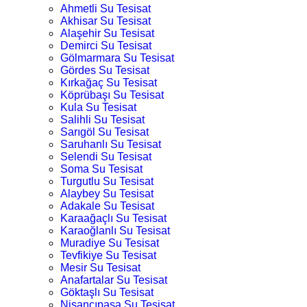
Ahmetli Su Tesisat
Akhisar Su Tesisat
Alaşehir Su Tesisat
Demirci Su Tesisat
Gölmarmara Su Tesisat
Gördes Su Tesisat
Kırkağaç Su Tesisat
Köprübaşı Su Tesisat
Kula Su Tesisat
Salihli Su Tesisat
Sarıgöl Su Tesisat
Saruhanlı Su Tesisat
Selendi Su Tesisat
Soma Su Tesisat
Turgutlu Su Tesisat
Alaybey Su Tesisat
Adakale Su Tesisat
Karaağaçlı Su Tesisat
Karaoğlanlı Su Tesisat
Muradiye Su Tesisat
Tevfikiye Su Tesisat
Mesir Su Tesisat
Anafartalar Su Tesisat
Göktaşlı Su Tesisat
Nişancıpaşa Su Tesisat