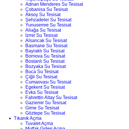
Adnan Menderes Su Tesisat
Çobanisa Su Tesisat
Aksoy Su Tesisat
Şehzadeler Su Tesisat
Yunusemre Su Tesisat
Aliağa Su Tesisat
İzmir Su Tesisat
Alsancak Su Tesisat
Basmane Su Tesisat
Bayraklı Su Tesisat
Bornova Su Tesisat
Bostanlı Su Tesisat
Bozyaka Su Tesisat
Buca Su Tesisat
Çiğli Su Tesisat
Cumaovası Su Tesisat
Egekent Su Tesisat
Evka Su Tesisat
Fahrettin Altay Su Tesisat
Gaziemir Su Tesisat
Girne Su Tesisat
Göztepe Su Tesisat
Tıkanık Açma
Tuvalet Açma
Mutfak Gideri Açma