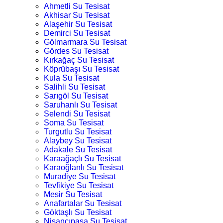
Ahmetli Su Tesisat
Akhisar Su Tesisat
Alaşehir Su Tesisat
Demirci Su Tesisat
Gölmarmara Su Tesisat
Gördes Su Tesisat
Kırkağaç Su Tesisat
Köprübaşı Su Tesisat
Kula Su Tesisat
Salihli Su Tesisat
Sarıgöl Su Tesisat
Saruhanlı Su Tesisat
Selendi Su Tesisat
Soma Su Tesisat
Turgutlu Su Tesisat
Alaybey Su Tesisat
Adakale Su Tesisat
Karaağaçlı Su Tesisat
Karaoğlanlı Su Tesisat
Muradiye Su Tesisat
Tevfikiye Su Tesisat
Mesir Su Tesisat
Anafartalar Su Tesisat
Göktaşlı Su Tesisat
Nişancıpaşa Su Tesisat