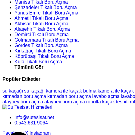
Manisa Tıkalı Boru Açma
Şehzadeler Tıkalı Boru Açma
Yunus Emre Tıkalı Boru Açma
Ahmetli Tıkalı Boru Açma
Akhisar Tıkalı Boru Açma
Alaşehir Tıkalı Boru Açma
Demirci Tıkalı Boru Açma
Gölmarmara Tıkalı Boru Açma
Gördes Tıkalı Boru Açma
Kırkağaç Tıkalı Boru Açma
Köprübaşı Tıkalı Boru Açma
Kula Tıkalı Boru Açma
Tümünü Gör
Popüler Etiketler
su kaçağı
su kaçağı
kamera ile kaçak bulma
kamera ile kaçak
kırmadan boru açma
kırmadan boru açma
lavabo açma
lavab
alaybey boru açma
alaybey boru açma
robotla kaçak tespiti
ro
info@sutesisat.net
0.543.631 9064
Facebook
X
Instagram