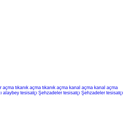
er açma
tıkanık açma
tıkanık açma
kanal açma
kanal açma
ı
alaybey tesisatçı
Şehzadeler tesisatçı
Şehzadeler tesisatçı