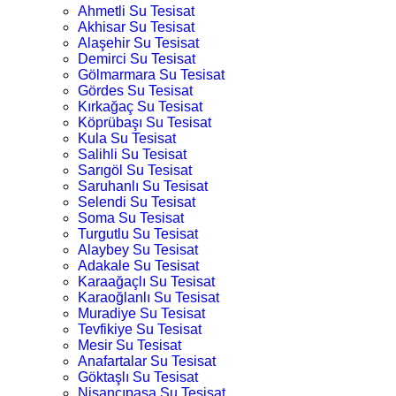
Ahmetli Su Tesisat
Akhisar Su Tesisat
Alaşehir Su Tesisat
Demirci Su Tesisat
Gölmarmara Su Tesisat
Gördes Su Tesisat
Kırkağaç Su Tesisat
Köprübaşı Su Tesisat
Kula Su Tesisat
Salihli Su Tesisat
Sarıgöl Su Tesisat
Saruhanlı Su Tesisat
Selendi Su Tesisat
Soma Su Tesisat
Turgutlu Su Tesisat
Alaybey Su Tesisat
Adakale Su Tesisat
Karaağaçlı Su Tesisat
Karaoğlanlı Su Tesisat
Muradiye Su Tesisat
Tevfikiye Su Tesisat
Mesir Su Tesisat
Anafartalar Su Tesisat
Göktaşlı Su Tesisat
Nişancıpaşa Su Tesisat