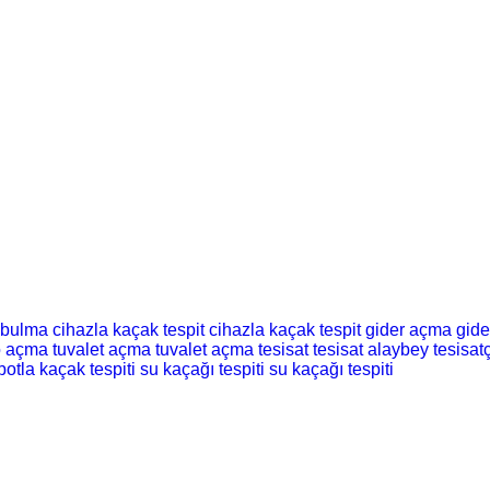
 bulma
cihazla kaçak tespit
cihazla kaçak tespit
gider açma
gid
o açma
tuvalet açma
tuvalet açma
tesisat
tesisat
alaybey tesisatç
botla kaçak tespiti
su kaçağı tespiti
su kaçağı tespiti