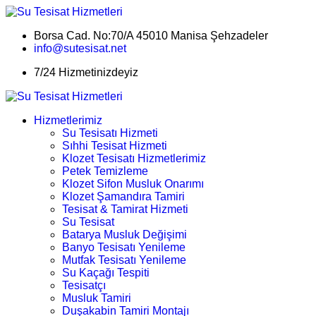
Borsa Cad. No:70/A 45010 Manisa Şehzadeler
info@sutesisat.net
7/24 Hizmetinizdeyiz
Hizmetlerimiz
Su Tesisatı Hizmeti
Sıhhi Tesisat Hizmeti
Klozet Tesisatı Hizmetlerimiz
Petek Temizleme
Klozet Sifon Musluk Onarımı
Klozet Şamandıra Tamiri
Tesisat & Tamirat Hizmeti
Su Tesisat
Batarya Musluk Değişimi
Banyo Tesisatı Yenileme
Mutfak Tesisatı Yenileme
Su Kaçağı Tespiti
Tesisatçı
Musluk Tamiri
Duşakabin Tamiri Montajı