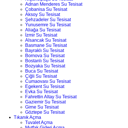
Adnan Menderes Su Tesisat
Çobanisa Su Tesisat
Aksoy Su Tesisat
Şehzadeler Su Tesisat
Yunusemre Su Tesisat
Aliağa Su Tesisat
İzmir Su Tesisat
Alsancak Su Tesisat
Basmane Su Tesisat
Bayraklı Su Tesisat
Bornova Su Tesisat
Bostanlı Su Tesisat
Bozyaka Su Tesisat
Buca Su Tesisat
Çiğli Su Tesisat
Cumaovası Su Tesisat
Egekent Su Tesisat
Evka Su Tesisat
Fahrettin Altay Su Tesisat
Gaziemir Su Tesisat
Girne Su Tesisat
Göztepe Su Tesisat
Tıkanık Açma
Tuvalet Açma
Mutfak Gideri Açma