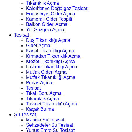
Tıkanıklık Açma
Kalorifer ve Doğalgaz Tesisatı
Endüstriyel Gider Açma
Kameralı Gider Tespiti
Balkon Gideri Açma
Yer Süzgeci Açma
Tesisat
Duş Tıkanıklığı Açma
Gider Açma
Kanal Tıkanıklığı Açma
Kırmadan Tıkanıklık Açma
Klozet Tıkanıklığı Açma
Lavabo Tıkanıklığı Açma
Mutfak Gideri Açma
Mutfak Tıkanıklığı Açma
Pimaş Açma
Tesisat
Tıkalı Boru Açma
Tıkanıklık Açma
Tuvalet Tıkanıklığı Açma
Kaçak Bulma
Su Tesisat
Manisa Su Tesisat
Şehzadeler Su Tesisat
Yunus Emre Su Tesisat