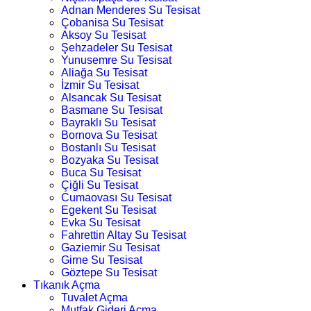
Adnan Menderes Su Tesisat
Çobanisa Su Tesisat
Aksoy Su Tesisat
Şehzadeler Su Tesisat
Yunusemre Su Tesisat
Aliağa Su Tesisat
İzmir Su Tesisat
Alsancak Su Tesisat
Basmane Su Tesisat
Bayraklı Su Tesisat
Bornova Su Tesisat
Bostanlı Su Tesisat
Bozyaka Su Tesisat
Buca Su Tesisat
Çiğli Su Tesisat
Cumaovası Su Tesisat
Egekent Su Tesisat
Evka Su Tesisat
Fahrettin Altay Su Tesisat
Gaziemir Su Tesisat
Girne Su Tesisat
Göztepe Su Tesisat
Tıkanık Açma
Tuvalet Açma
Mutfak Gideri Açma