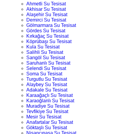
Ahmetli Su Tesisat
Akhisar Su Tesisat
Alaşehir Su Tesisat
Demirci Su Tesisat
Gölmarmara Su Tesisat
Gördes Su Tesisat
Kırkağaç Su Tesisat
Köprübaşı Su Tesisat
Kula Su Tesisat
Salihli Su Tesisat
Sarıgöl Su Tesisat
Saruhanlı Su Tesisat
Selendi Su Tesisat
Soma Su Tesisat
Turgutlu Su Tesisat
Alaybey Su Tesisat
Adakale Su Tesisat
Karaağaçlı Su Tesisat
Karaoğlanlı Su Tesisat
Muradiye Su Tesisat
Tevfikiye Su Tesisat
Mesir Su Tesisat
Anafartalar Su Tesisat
Göktaşlı Su Tesisat
Nişancıpaşa Su Tesisat