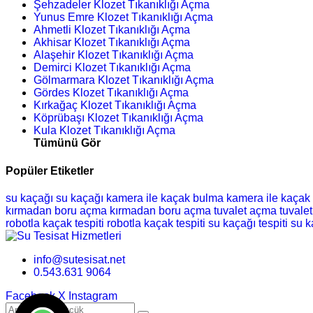
Şehzadeler Klozet Tıkanıklığı Açma
Yunus Emre Klozet Tıkanıklığı Açma
Ahmetli Klozet Tıkanıklığı Açma
Akhisar Klozet Tıkanıklığı Açma
Alaşehir Klozet Tıkanıklığı Açma
Demirci Klozet Tıkanıklığı Açma
Gölmarmara Klozet Tıkanıklığı Açma
Gördes Klozet Tıkanıklığı Açma
Kırkağaç Klozet Tıkanıklığı Açma
Köprübaşı Klozet Tıkanıklığı Açma
Kula Klozet Tıkanıklığı Açma
Tümünü Gör
Popüler Etiketler
su kaçağı
su kaçağı
kamera ile kaçak bulma
kamera ile kaçak
kırmadan boru açma
kırmadan boru açma
tuvalet açma
tuvale
robotla kaçak tespiti
robotla kaçak tespiti
su kaçağı tespiti
su k
info@sutesisat.net
0.543.631 9064
Facebook
X
Instagram