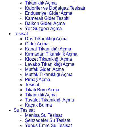
Tıkanıklık Açma
Kalorifer ve Doğalgaz Tesisatı
Endüstriyel Gider Açma
Kameralı Gider Tespiti
Balkon Gideri Açma
Yer Süzgeci Açma
Tesisat
Duş Tıkanıklığı Açma
Gider Açma
Kanal Tıkanıklığı Açma
Kırmadan Tıkanıklık Açma
Klozet Tıkanıklığı Açma
Lavabo Tıkanıklığı Açma
Mutfak Gideri Açma
Mutfak Tıkanıklığı Açma
Pimaş Açma
Tesisat
Tıkalı Boru Açma
Tıkanıklık Açma
Tuvalet Tıkanıklığı Açma
Kaçak Bulma
Su Tesisat
Manisa Su Tesisat
Şehzadeler Su Tesisat
Yunus Emre Su Tesisat