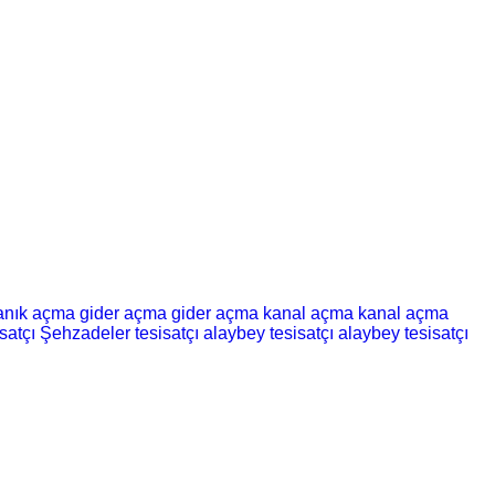
kanık açma
gider açma
gider açma
kanal açma
kanal açma
satçı
Şehzadeler tesisatçı
alaybey tesisatçı
alaybey tesisatçı