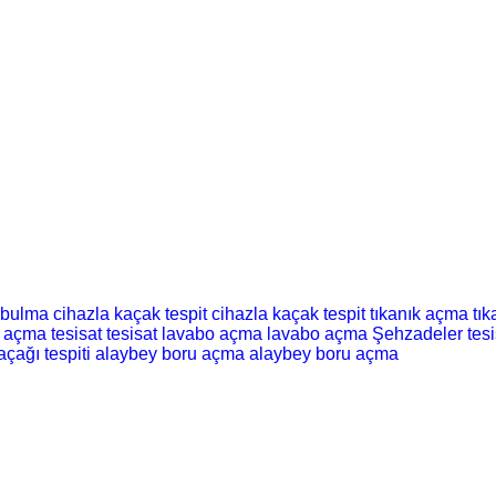
 bulma
cihazla kaçak tespit
cihazla kaçak tespit
tıkanık açma
tı
t açma
tesisat
tesisat
lavabo açma
lavabo açma
Şehzadeler tesi
açağı tespiti
alaybey boru açma
alaybey boru açma