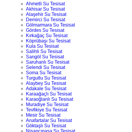
Ahmetli Su Tesisat
Akhisar Su Tesisat
Alaşehir Su Tesisat
Demirci Su Tesisat
Gölmarmara Su Tesisat
Gördes Su Tesisat
Kırkağaç Su Tesisat
Köprübaşı Su Tesisat
Kula Su Tesisat
Salihli Su Tesisat
Sarıgöl Su Tesisat
Saruhanlı Su Tesisat
Selendi Su Tesisat
Soma Su Tesisat
Turgutlu Su Tesisat
Alaybey Su Tesisat
Adakale Su Tesisat
Karaağaçlı Su Tesisat
Karaoğlanlı Su Tesisat
Muradiye Su Tesisat
Tevfikiye Su Tesisat
Mesir Su Tesisat
Anafartalar Su Tesisat
Göktaşlı Su Tesisat
Nişancıpaşa Su Tesisat