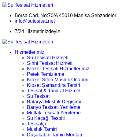
Borsa Cad. No:70/A 45010 Manisa Şehzadeler
info@sutesisat.net
7/24 Hizmetinizdeyiz
Hizmetlerimiz
Su Tesisatı Hizmeti
Sıhhi Tesisat Hizmeti
Klozet Tesisatı Hizmetlerimiz
Petek Temizleme
Klozet Sifon Musluk Onarımı
Klozet Şamandıra Tamiri
Tesisat & Tamirat Hizmeti
Su Tesisat
Batarya Musluk Değişimi
Banyo Tesisatı Yenileme
Mutfak Tesisatı Yenileme
Su Kaçağı Tespiti
Tesisatçı
Musluk Tamiri
Duşakabin Tamiri Montajı