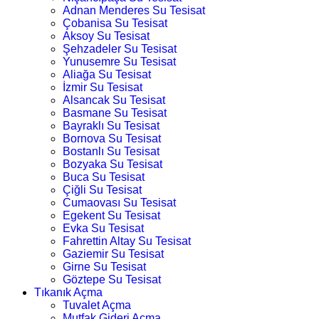
Adnan Menderes Su Tesisat
Çobanisa Su Tesisat
Aksoy Su Tesisat
Şehzadeler Su Tesisat
Yunusemre Su Tesisat
Aliağa Su Tesisat
İzmir Su Tesisat
Alsancak Su Tesisat
Basmane Su Tesisat
Bayraklı Su Tesisat
Bornova Su Tesisat
Bostanlı Su Tesisat
Bozyaka Su Tesisat
Buca Su Tesisat
Çiğli Su Tesisat
Cumaovası Su Tesisat
Egekent Su Tesisat
Evka Su Tesisat
Fahrettin Altay Su Tesisat
Gaziemir Su Tesisat
Girne Su Tesisat
Göztepe Su Tesisat
Tıkanık Açma
Tuvalet Açma
Mutfak Gideri Açma