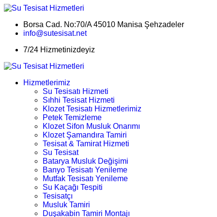
Borsa Cad. No:70/A 45010 Manisa Şehzadeler
info@sutesisat.net
7/24 Hizmetinizdeyiz
Hizmetlerimiz
Su Tesisatı Hizmeti
Sıhhi Tesisat Hizmeti
Klozet Tesisatı Hizmetlerimiz
Petek Temizleme
Klozet Sifon Musluk Onarımı
Klozet Şamandıra Tamiri
Tesisat & Tamirat Hizmeti
Su Tesisat
Batarya Musluk Değişimi
Banyo Tesisatı Yenileme
Mutfak Tesisatı Yenileme
Su Kaçağı Tespiti
Tesisatçı
Musluk Tamiri
Duşakabin Tamiri Montajı