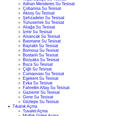
Adnan Menderes Su Tesisat
Çobanisa Su Tesisat
Aksoy Su Tesisat
Şehzadeler Su Tesisat
Yunusemre Su Tesisat
Aliağa Su Tesisat
İzmir Su Tesisat
Alsancak Su Tesisat
Basmane Su Tesisat
Bayraklı Su Tesisat
Bornova Su Tesisat
Bostanlı Su Tesisat
Bozyaka Su Tesisat
Buca Su Tesisat
Çiğli Su Tesisat
Cumaovası Su Tesisat
Egekent Su Tesisat
Evka Su Tesisat
Fahrettin Altay Su Tesisat
Gaziemir Su Tesisat
Girne Su Tesisat
Göztepe Su Tesisat
Tıkanık Açma
Tuvalet Açma
Mutfak Gideri Açma