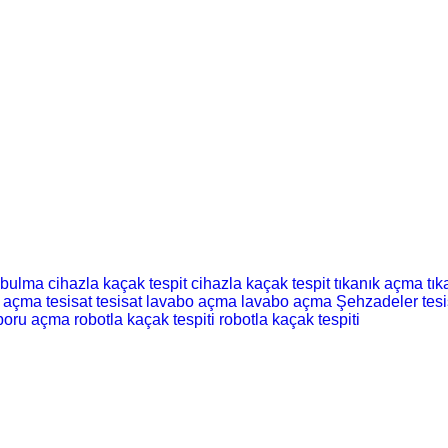
 bulma
cihazla kaçak tespit
cihazla kaçak tespit
tıkanık açma
tı
t açma
tesisat
tesisat
lavabo açma
lavabo açma
Şehzadeler tesi
boru açma
robotla kaçak tespiti
robotla kaçak tespiti