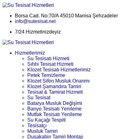
Borsa Cad. No:70/A 45010 Manisa Şehzadeler
info@sutesisat.net
7/24 Hizmetinizdeyiz
Hizmetlerimiz
Su Tesisatı Hizmeti
Sıhhi Tesisat Hizmeti
Klozet Tesisatı Hizmetlerimiz
Petek Temizleme
Klozet Sifon Musluk Onarımı
Klozet Şamandıra Tamiri
Tesisat & Tamirat Hizmeti
Su Tesisat
Batarya Musluk Değişimi
Banyo Tesisatı Yenileme
Mutfak Tesisatı Yenileme
Su Kaçağı Tespiti
Tesisatçı
Musluk Tamiri
Duşakabin Tamiri Montajı