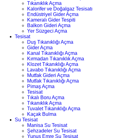
Tıkanıklık Açma
Kalorifer ve Doğalgaz Tesisatı
Endüstriyel Gider Açma
Kameralı Gider Tespiti
Balkon Gideri Açma
Yer Süzgeci Açma
Tesisat
Duş Tıkanıklığı Açma
Gider Açma
Kanal Tıkanıklığı Açma
Kırmadan Tıkanıklık Açma
Klozet Tıkanıklığı Açma
Lavabo Tıkanıklığı Açma
Mutfak Gideri Açma
Mutfak Tıkanıklığı Açma
Pimaş Açma
Tesisat
Tıkalı Boru Açma
Tıkanıklık Açma
Tuvalet Tıkanıklığı Açma
Kaçak Bulma
Su Tesisat
Manisa Su Tesisat
Şehzadeler Su Tesisat
Yunus Emre Su Tesisat