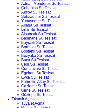
Adnan Menderes Su Tesisat
Çobanisa Su Tesisat
Aksoy Su Tesisat
Şehzadeler Su Tesisat
Yunusemre Su Tesisat
Aliağa Su Tesisat
İzmir Su Tesisat
Alsancak Su Tesisat
Basmane Su Tesisat
Bayraklı Su Tesisat
Bornova Su Tesisat
Bostanlı Su Tesisat
Bozyaka Su Tesisat
Buca Su Tesisat
Çiğli Su Tesisat
Cumaovası Su Tesisat
Egekent Su Tesisat
Evka Su Tesisat
Fahrettin Altay Su Tesisat
Gaziemir Su Tesisat
Girne Su Tesisat
Göztepe Su Tesisat
Tıkanık Açma
Tuvalet Açma
Mutfak Gideri Açma