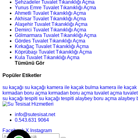
Şehzadeler Tuvalet Tıkanıklığı Açma
Yunus Emre Tuvalet Tıkanıklığı Açma
Ahmetli Tuvalet Tıkanıklığı Açma
Akhisar Tuvalet Tıkanıklığı Açma
Alaşehir Tuvalet Tıkanıklığı Açma
Demirci Tuvalet Tıkanıklığı Açma
Gölmarmara Tuvalet Tıkanıklığı Açma
Gördes Tuvalet Tıkanıklığı Açma
Kırkağaç Tuvalet Tıkanıklığı Açma
Köprübaşı Tuvalet Tıkanıklığı Açma
Kula Tuvalet Tıkanıklığı Açma
Tümünü Gör
Popüler Etiketler
su kaçağı
su kaçağı
kamera ile kaçak bulma
kamera ile kaçak
kırmadan boru açma
kırmadan boru açma
tuvalet açma
tuvale
su kaçağı tespiti
su kaçağı tespiti
alaybey boru açma
alaybey 
info@sutesisat.net
0.543.631 9064
Facebook
X
Instagram