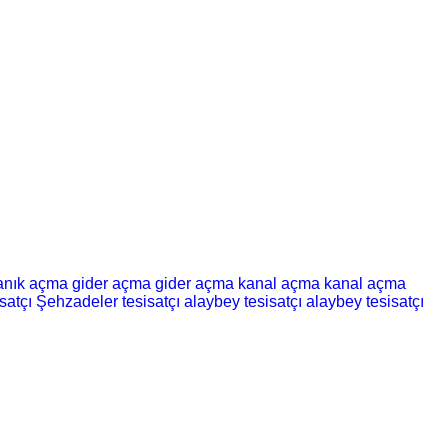
kanık açma
gider açma
gider açma
kanal açma
kanal açma
satçı
Şehzadeler tesisatçı
alaybey tesisatçı
alaybey tesisatçı