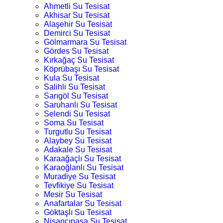
Ahmetli Su Tesisat
Akhisar Su Tesisat
Alaşehir Su Tesisat
Demirci Su Tesisat
Gölmarmara Su Tesisat
Gördes Su Tesisat
Kırkağaç Su Tesisat
Köprübaşı Su Tesisat
Kula Su Tesisat
Salihli Su Tesisat
Sarıgöl Su Tesisat
Saruhanlı Su Tesisat
Selendi Su Tesisat
Soma Su Tesisat
Turgutlu Su Tesisat
Alaybey Su Tesisat
Adakale Su Tesisat
Karaağaçlı Su Tesisat
Karaoğlanlı Su Tesisat
Muradiye Su Tesisat
Tevfikiye Su Tesisat
Mesir Su Tesisat
Anafartalar Su Tesisat
Göktaşlı Su Tesisat
Nişancıpaşa Su Tesisat