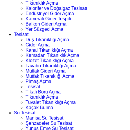
Tıkanıklık Açma
Kalorifer ve Doğalgaz Tesisatı
Endüstriyel Gider Açma
Kameralı Gider Tespiti
Balkon Gideri Açma
Yer Süzgeci Açma
Tesisat
Duş Tıkanıklığı Açma
Gider Açma
Kanal Tıkanıklığı Açma
Kırmadan Tıkanıklık Açma
Klozet Tıkanıklığı Açma
Lavabo Tıkanıklığı Açma
Mutfak Gideri Açma
Mutfak Tıkanıklığı Açma
Pimaş Açma
Tesisat
Tıkalı Boru Açma
Tıkanıklık Açma
Tuvalet Tıkanıklığı Açma
Kaçak Bulma
Su Tesisat
Manisa Su Tesisat
Şehzadeler Su Tesisat
Yunus Emre Su Tesisat