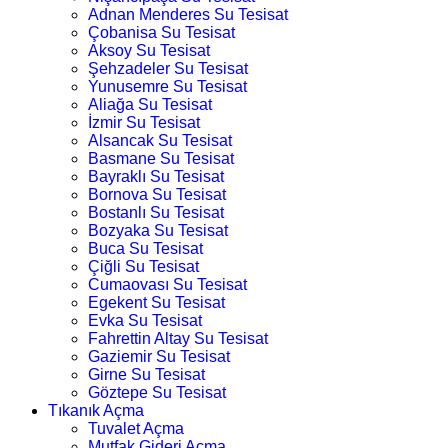
Adnan Menderes Su Tesisat
Çobanisa Su Tesisat
Aksoy Su Tesisat
Şehzadeler Su Tesisat
Yunusemre Su Tesisat
Aliağa Su Tesisat
İzmir Su Tesisat
Alsancak Su Tesisat
Basmane Su Tesisat
Bayraklı Su Tesisat
Bornova Su Tesisat
Bostanlı Su Tesisat
Bozyaka Su Tesisat
Buca Su Tesisat
Çiğli Su Tesisat
Cumaovası Su Tesisat
Egekent Su Tesisat
Evka Su Tesisat
Fahrettin Altay Su Tesisat
Gaziemir Su Tesisat
Girne Su Tesisat
Göztepe Su Tesisat
Tıkanık Açma
Tuvalet Açma
Mutfak Gideri Açma