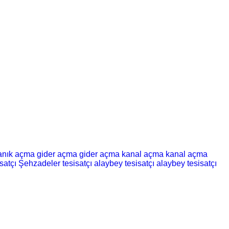
kanık açma
gider açma
gider açma
kanal açma
kanal açma
satçı
Şehzadeler tesisatçı
alaybey tesisatçı
alaybey tesisatçı