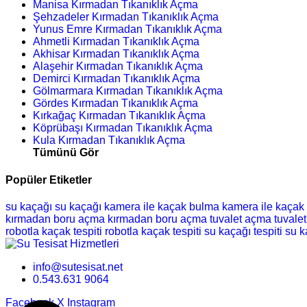
Manisa Kırmadan Tıkanıklık Açma
Şehzadeler Kırmadan Tıkanıklık Açma
Yunus Emre Kırmadan Tıkanıklık Açma
Ahmetli Kırmadan Tıkanıklık Açma
Akhisar Kırmadan Tıkanıklık Açma
Alaşehir Kırmadan Tıkanıklık Açma
Demirci Kırmadan Tıkanıklık Açma
Gölmarmara Kırmadan Tıkanıklık Açma
Gördes Kırmadan Tıkanıklık Açma
Kırkağaç Kırmadan Tıkanıklık Açma
Köprübaşı Kırmadan Tıkanıklık Açma
Kula Kırmadan Tıkanıklık Açma
Tümünü Gör
Popüler Etiketler
su kaçağı
su kaçağı
kamera ile kaçak bulma
kamera ile kaçak
kırmadan boru açma
kırmadan boru açma
tuvalet açma
tuvale
robotla kaçak tespiti
robotla kaçak tespiti
su kaçağı tespiti
su k
info@sutesisat.net
0.543.631 9064
Facebook
X
Instagram