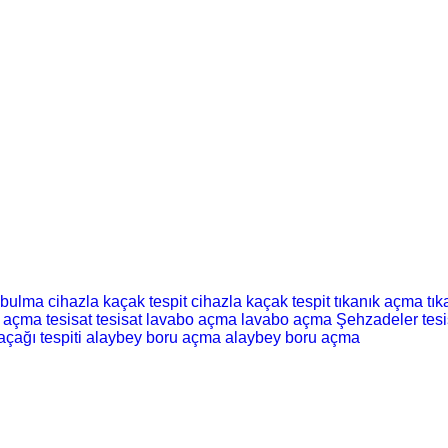
 bulma
cihazla kaçak tespit
cihazla kaçak tespit
tıkanık açma
tı
t açma
tesisat
tesisat
lavabo açma
lavabo açma
Şehzadeler tesi
açağı tespiti
alaybey boru açma
alaybey boru açma