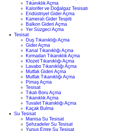
Tıkanıklık Açma
Kalorifer ve Doğalgaz Tesisatı
Endüstriyel Gider Açma
Kameralı Gider Tespiti
Balkon Gideri Açma
Yer Süzgeci Açma
Tesisat
Duş Tıkanıklığı Açma
Gider Açma
Kanal Tıkanıklığı Açma
Kırmadan Tıkanıklık Açma
Klozet Tıkanıklığı Açma
Lavabo Tıkanıklığı Açma
Mutfak Gideri Açma
Mutfak Tıkanıklığı Açma
Pimaş Açma
Tesisat
Tıkalı Boru Açma
Tıkanıklık Açma
Tuvalet Tıkanıklığı Açma
Kaçak Bulma
Su Tesisat
Manisa Su Tesisat
Şehzadeler Su Tesisat
Yunus Emre Su Tesisat