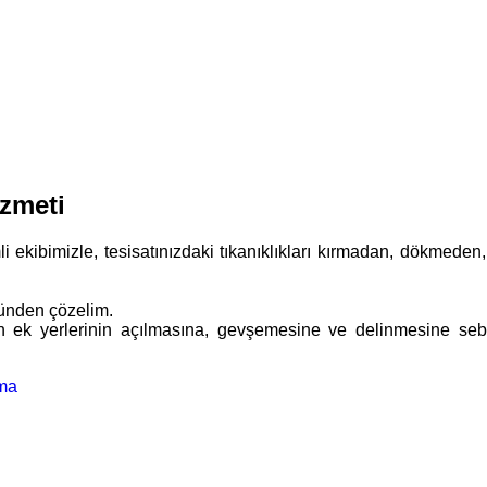
zmeti
kibimizle, tesisatınızdaki tıkanıklıkları kırmadan, dökmeden, hızl
ünden çözelim.
n ek yerlerinin açılmasına, gevşemesine ve delinmesine sebep 
çma