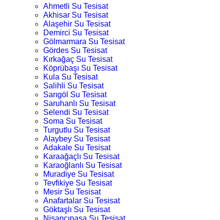
Ahmetli Su Tesisat
Akhisar Su Tesisat
Alaşehir Su Tesisat
Demirci Su Tesisat
Gölmarmara Su Tesisat
Gördes Su Tesisat
Kırkağaç Su Tesisat
Köprübaşı Su Tesisat
Kula Su Tesisat
Salihli Su Tesisat
Sarıgöl Su Tesisat
Saruhanlı Su Tesisat
Selendi Su Tesisat
Soma Su Tesisat
Turgutlu Su Tesisat
Alaybey Su Tesisat
Adakale Su Tesisat
Karaağaçlı Su Tesisat
Karaoğlanlı Su Tesisat
Muradiye Su Tesisat
Tevfikiye Su Tesisat
Mesir Su Tesisat
Anafartalar Su Tesisat
Göktaşlı Su Tesisat
Nişancıpaşa Su Tesisat