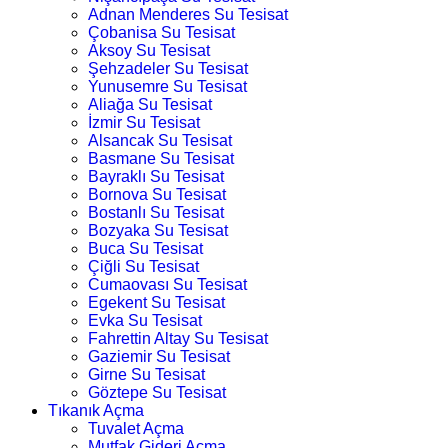
Adnan Menderes Su Tesisat
Çobanisa Su Tesisat
Aksoy Su Tesisat
Şehzadeler Su Tesisat
Yunusemre Su Tesisat
Aliağa Su Tesisat
İzmir Su Tesisat
Alsancak Su Tesisat
Basmane Su Tesisat
Bayraklı Su Tesisat
Bornova Su Tesisat
Bostanlı Su Tesisat
Bozyaka Su Tesisat
Buca Su Tesisat
Çiğli Su Tesisat
Cumaovası Su Tesisat
Egekent Su Tesisat
Evka Su Tesisat
Fahrettin Altay Su Tesisat
Gaziemir Su Tesisat
Girne Su Tesisat
Göztepe Su Tesisat
Tıkanık Açma
Tuvalet Açma
Mutfak Gideri Açma