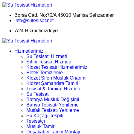
Borsa Cad. No:70/A 45010 Manisa Şehzadeler
info@sutesisat.net
7/24 Hizmetinizdeyiz
Hizmetlerimiz
Su Tesisatı Hizmeti
Sıhhi Tesisat Hizmeti
Klozet Tesisatı Hizmetlerimiz
Petek Temizleme
Klozet Sifon Musluk Onarımı
Klozet Şamandıra Tamiri
Tesisat & Tamirat Hizmeti
Su Tesisat
Batarya Musluk Değişimi
Banyo Tesisatı Yenileme
Mutfak Tesisatı Yenileme
Su Kaçağı Tespiti
Tesisatçı
Musluk Tamiri
Duşakabin Tamiri Montajı