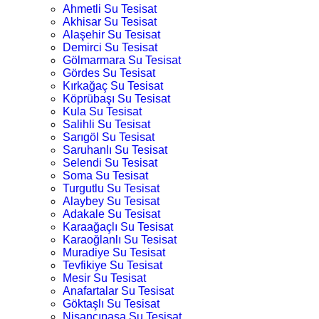
Ahmetli Su Tesisat
Akhisar Su Tesisat
Alaşehir Su Tesisat
Demirci Su Tesisat
Gölmarmara Su Tesisat
Gördes Su Tesisat
Kırkağaç Su Tesisat
Köprübaşı Su Tesisat
Kula Su Tesisat
Salihli Su Tesisat
Sarıgöl Su Tesisat
Saruhanlı Su Tesisat
Selendi Su Tesisat
Soma Su Tesisat
Turgutlu Su Tesisat
Alaybey Su Tesisat
Adakale Su Tesisat
Karaağaçlı Su Tesisat
Karaoğlanlı Su Tesisat
Muradiye Su Tesisat
Tevfikiye Su Tesisat
Mesir Su Tesisat
Anafartalar Su Tesisat
Göktaşlı Su Tesisat
Nişancıpaşa Su Tesisat