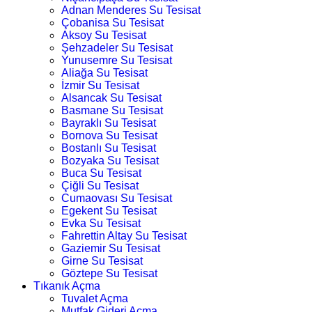
Adnan Menderes Su Tesisat
Çobanisa Su Tesisat
Aksoy Su Tesisat
Şehzadeler Su Tesisat
Yunusemre Su Tesisat
Aliağa Su Tesisat
İzmir Su Tesisat
Alsancak Su Tesisat
Basmane Su Tesisat
Bayraklı Su Tesisat
Bornova Su Tesisat
Bostanlı Su Tesisat
Bozyaka Su Tesisat
Buca Su Tesisat
Çiğli Su Tesisat
Cumaovası Su Tesisat
Egekent Su Tesisat
Evka Su Tesisat
Fahrettin Altay Su Tesisat
Gaziemir Su Tesisat
Girne Su Tesisat
Göztepe Su Tesisat
Tıkanık Açma
Tuvalet Açma
Mutfak Gideri Açma