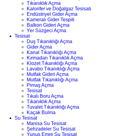
Tıkanıklık Açma
Kalorifer ve Doğalgaz Tesisatı
Endüstriyel Gider Açma
Kameralı Gider Tespiti
Balkon Gideri Açma
Yer Süzgeci Açma
Tesisat
Duş Tıkanıklığı Açma
Gider Açma
Kanal Tıkanıklığı Açma
Kırmadan Tıkanıklık Açma
Klozet Tıkanıklığı Açma
Lavabo Tıkanıklığı Açma
Mutfak Gideri Açma
Mutfak Tıkanıklığı Açma
Pimaş Açma
Tesisat
Tıkalı Boru Açma
Tıkanıklık Açma
Tuvalet Tıkanıklığı Açma
Kaçak Bulma
Su Tesisat
Manisa Su Tesisat
Şehzadeler Su Tesisat
Yunus Emre Su Tesisat