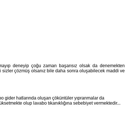
ulamayıp deneyip çoğu zaman başarısız olsak da denemekten
i sizler çözmüş olsanız bile daha sonra oluşabilecek maddi ve
abo gider hatlarında oluşan çöküntüler yıpranmalar da
üksetmekte olup lavabo tıkanıklığına sebebiyet vermektedir...