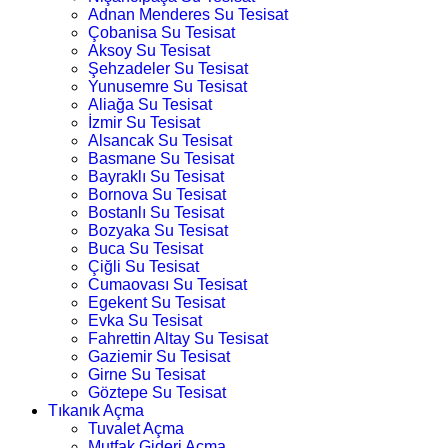
Adnan Menderes Su Tesisat
Çobanisa Su Tesisat
Aksoy Su Tesisat
Şehzadeler Su Tesisat
Yunusemre Su Tesisat
Aliağa Su Tesisat
İzmir Su Tesisat
Alsancak Su Tesisat
Basmane Su Tesisat
Bayraklı Su Tesisat
Bornova Su Tesisat
Bostanlı Su Tesisat
Bozyaka Su Tesisat
Buca Su Tesisat
Çiğli Su Tesisat
Cumaovası Su Tesisat
Egekent Su Tesisat
Evka Su Tesisat
Fahrettin Altay Su Tesisat
Gaziemir Su Tesisat
Girne Su Tesisat
Göztepe Su Tesisat
Tıkanık Açma
Tuvalet Açma
Mutfak Gideri Açma