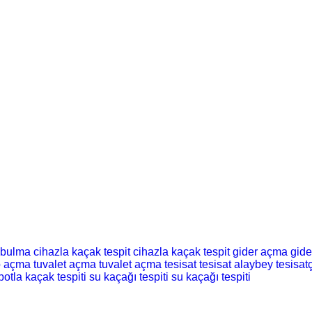
 bulma
cihazla kaçak tespit
cihazla kaçak tespit
gider açma
gid
o açma
tuvalet açma
tuvalet açma
tesisat
tesisat
alaybey tesisatç
botla kaçak tespiti
su kaçağı tespiti
su kaçağı tespiti