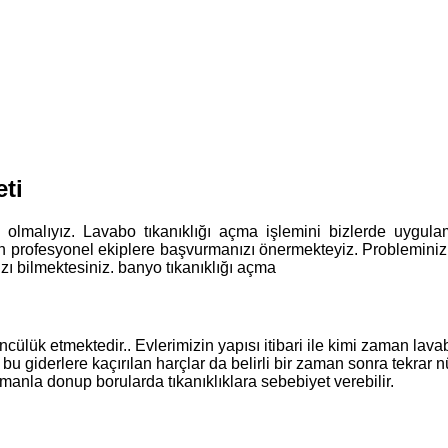
ti
ış olmalıyız. Lavabo tıkanıklığı açma işlemini bizlerde uyg
in profesyonel ekiplere başvurmanızı önermekteyiz. Probleminiz
ı bilmektesiniz. banyo tıkanıklığı açma
ülük etmektedir.. Evlerimizin yapısı itibari ile kimi zaman lav
 giderlere kaçırılan harçlar da belirli bir zaman sonra tekrar n
manla donup borularda tıkanıklıklara sebebiyet verebilir.