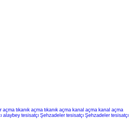
er açma
tıkanık açma
tıkanık açma
kanal açma
kanal açma
ı
alaybey tesisatçı
Şehzadeler tesisatçı
Şehzadeler tesisatçı