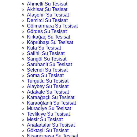
Ahmetli Su Tesisat
Akhisar Su Tesisat
Alaşehir Su Tesisat
Demirci Su Tesisat
Gölmarmara Su Tesisat
Gördes Su Tesisat
Kırkağaç Su Tesisat
Köprübaşı Su Tesisat
Kula Su Tesisat
Salihli Su Tesisat
Sarıgöl Su Tesisat
Saruhanlı Su Tesisat
Selendi Su Tesisat
Soma Su Tesisat
Turgutlu Su Tesisat
Alaybey Su Tesisat
Adakale Su Tesisat
Karaağaçlı Su Tesisat
Karaoğlanlı Su Tesisat
Muradiye Su Tesisat
Tevfikiye Su Tesisat
Mesir Su Tesisat
Anafartalar Su Tesisat
Göktaşlı Su Tesisat
Nişancıpaşa Su Tesisat