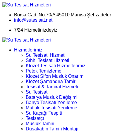
Borsa Cad. No:70/A 45010 Manisa Şehzadeler
info@sutesisat.net
7/24 Hizmetinizdeyiz
Hizmetlerimiz
Su Tesisatı Hizmeti
Sıhhi Tesisat Hizmeti
Klozet Tesisatı Hizmetlerimiz
Petek Temizleme
Klozet Sifon Musluk Onarımı
Klozet Şamandıra Tamiri
Tesisat & Tamirat Hizmeti
Su Tesisat
Batarya Musluk Değişimi
Banyo Tesisatı Yenileme
Mutfak Tesisatı Yenileme
Su Kaçağı Tespiti
Tesisatçı
Musluk Tamiri
Duşakabin Tamiri Montajı